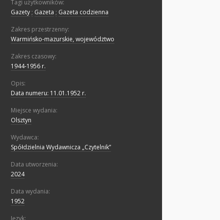
Tagi użytkowników:
Gazety
;
Gazeta
;
Gazeta codzienna
Zakres przestrzenny:
Warmińsko-mazurskie, województwo
Zakres czasowy:
1944-1956 r.
Opis:
Data numeru: 11.01.1952 r.
Miejsce wydania:
Olsztyn
Wydawca:
Spółdzielnia Wydawnicza „Czytelnik”
Data utworzenia:
2024
Data wydania:
1952
Język: