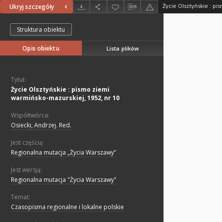
Ukryj szczegóły
Struktura obiektu
Opis obiektu
Lista plików
Tytuł:
Życie Olsztyńskie : pismo ziemi
warmińsko-mazurskiej, 1952, nr 10
Współtwórca:
Osiecki, Andrzej. Red.
Jest częścią:
Regionalna mutacja „Życia Warszawy”
Jest wersją:
Regionalna mutacja "Życia Warszawy"
Temat:
Czasopisma regionalne i lokalne polskie