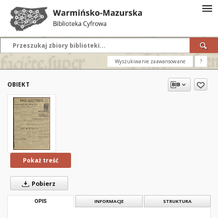
Wyszukiwanie zaawansowane
?
OBIEKT
Pokaż treść
Pobierz
OPIS
INFORMACJE
STRUKTURA