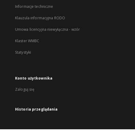
Informacje techniczne
Klauzula informacyjna RODO
Umowa licencyjna niewyłączna - wzór
Klaster WMBC
Statystyki
Konto użytkownika
Zaloguj się
Historia przeglądania