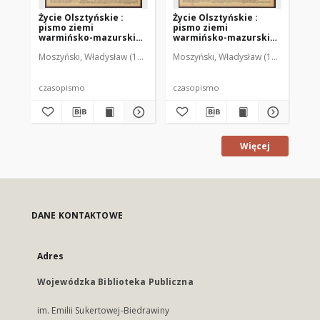
Życie Olsztyńskie :
Życie Olsztyńskie :
Życ
pismo ziemi
pismo ziemi
pi
warmińsko-mazurskiej,
warmińsko-mazurskiej,
wa
1951, nr 48
1951, nr 47
195
Moszyński, Władysław (1922-2001). Red.
Moszyński, Władysław (1922-2001). 
Mroczkowski, Włodzimierz (1
Mos
czasopismo
czasopismo
cz
Więcej
DANE KONTAKTOWE
Adres
Wojewódzka Biblioteka Publiczna
im. Emilii Sukertowej-Biedrawiny