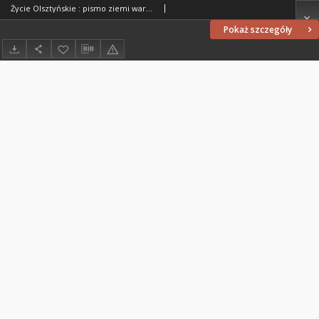
Życie Olsztyńskie : pismo ziemi warmińsko-mazurskiej, 1952, nr 18
Pokaż szczegóły