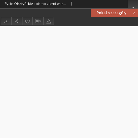
Życie Olsztyńskie : pismo ziemi warmińsko-mazurskiej, 1952, nr 27
Pokaż szczegóły