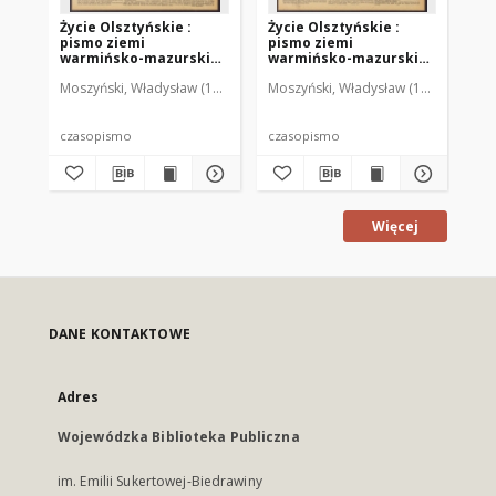
Życie Olsztyńskie :
Życie Olsztyńskie :
Życ
pismo ziemi
pismo ziemi
pi
warmińsko-mazurskiej,
warmińsko-mazurskiej,
wa
1951, nr 48
1951, nr 47
195
Moszyński, Władysław (1922-2001). Red.
Moszyński, Władysław (1922-2001). 
Mroczkowski, Włodzimierz (1
Mos
czasopismo
czasopismo
cz
Więcej
DANE KONTAKTOWE
Adres
Wojewódzka Biblioteka Publiczna
im. Emilii Sukertowej-Biedrawiny