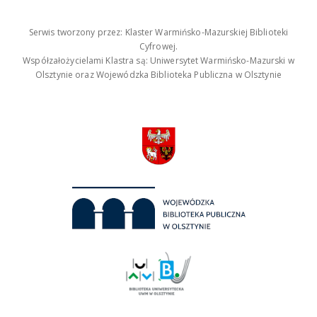
Serwis tworzony przez: Klaster Warmińsko-Mazurskiej Biblioteki
Cyfrowej.
Współzałożycielami Klastra są: Uniwersytet Warmińsko-Mazurski w
Olsztynie oraz Wojewódzka Biblioteka Publiczna w Olsztynie