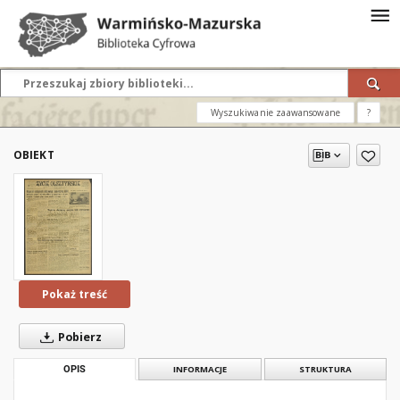
Wyszukiwanie zaawansowane
?
OBIEKT
Pokaż treść
Pobierz
OPIS
INFORMACJE
STRUKTURA