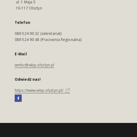
ul. 1 Maja 5
10-117 Olsztyn
Telefon
089 524 90 32 (sekretariat)
089 524 90 48 (Pracownia Regionalna)
E-Mail
wmbc@wbp.olsztyn.pl
Odwiedź nas!
https://www.wbp.olsztyn.pl/