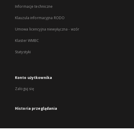
Informacje techniczne
Klauzula informacyjna RODO
Umowa licencyjna niewyłączna - wzór
Klaster WMBC
Statystyki
Konto użytkownika
Zaloguj się
Historia przeglądania