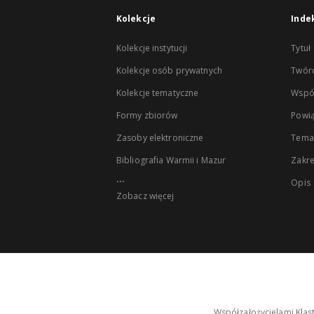
Kolekcje
Inde
Kolekcje instytucji
Tytuł
Kolekcje osób prywatnych
Twór
Kolekcje tematyczne
Wspó
Formy zbiorów
Powią
Zasoby elektroniczne
Tema
Bibliografia Warmii i Mazur
Zakr
...
Opis
Zobacz więcej
Współzałożycielami Klas