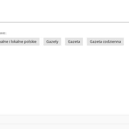
owe:
lne i lokalne polskie
Gazety
Gazeta
Gazeta codzienna