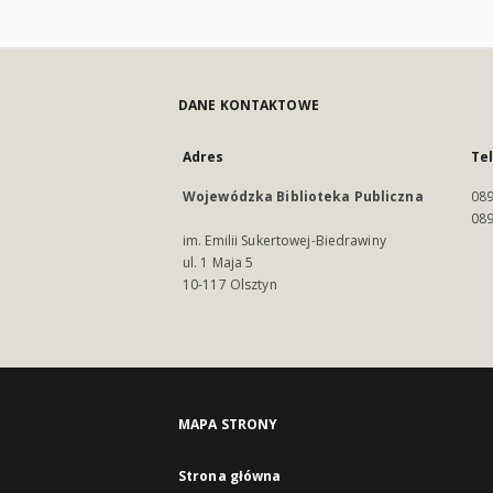
DANE KONTAKTOWE
Adres
Te
Wojewódzka Biblioteka Publiczna
089
089
im. Emilii Sukertowej-Biedrawiny
ul. 1 Maja 5
10-117 Olsztyn
MAPA STRONY
Strona główna