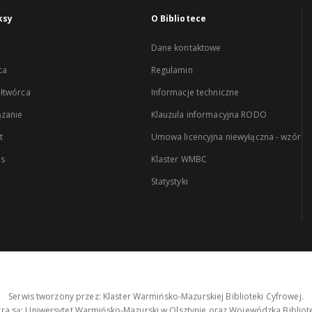
ksy
O Bibliotece
Dane kontaktowe
ca
Regulamin
łtwórca
Informacje techniczne
zanie
Klauzula informacyjna RODO
t
Umowa licencyjna niewyłączna - wzór
es
Klaster WMBC
Statystyki
Serwis tworzony przez: Klaster Warmińsko-Mazurskiej Biblioteki Cyfrowej.
tra są: Uniwersytet Warmińsko-Mazurski w Olsztynie oraz Wojewódzka Bibliote