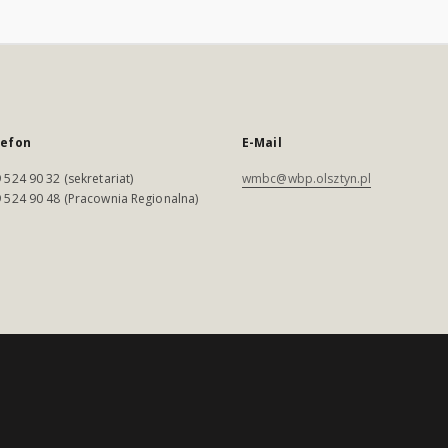
lefon
E-Mail
 524 90 32 (sekretariat)
wmbc@wbp.olsztyn.pl
 524 90 48 (Pracownia Regionalna)