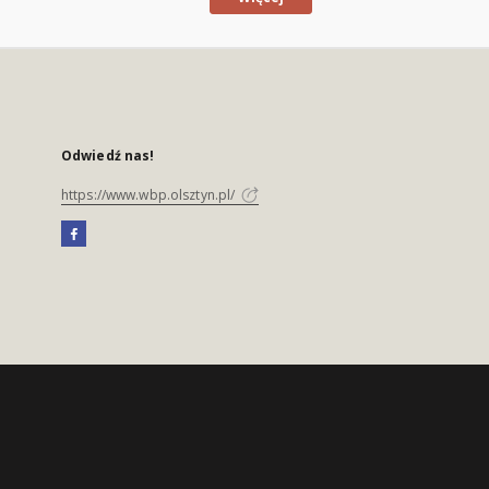
Odwiedź nas!
https://www.wbp.olsztyn.pl/