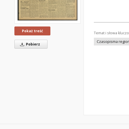
Pokaż treść
Temat i słowa klucz
Czasopisma regiona
Pobierz