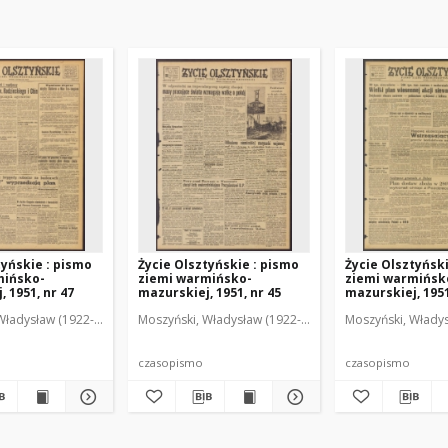
tyńskie : pismo
Życie Olsztyńskie : pismo
Życie Olsztyńsk
mińsko-
ziemi warmińsko-
ziemi warmińsk
 1951, nr 47
mazurskiej, 1951, nr 45
mazurskiej, 1951
Władysław (1922-2001). Red.
wski, Włodzimierz (1902-1971). Red.
Moszyński, Władysław (1922-2001). Red.
Mroczkowski, Włodzimierz (1902-1971). Red.
Osiecki, Andrzej. Red.
Moszyński, Władys
Mroczkowski, 
Osiec
czasopismo
czasopismo