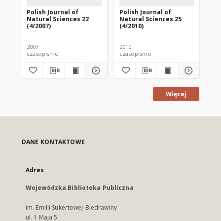
Polish Journal of
Polish Journal of
Pol
Natural Sciences 22
Natural Sciences 25
Na
(4/2007)
(4/2010)
(1/
2007
2010
201
czasopismo
czasopismo
cz
Więcej
DANE KONTAKTOWE
Adres
Wojewódzka Biblioteka Publiczna
im. Emilii Sukertowej-Biedrawiny
ul. 1 Maja 5