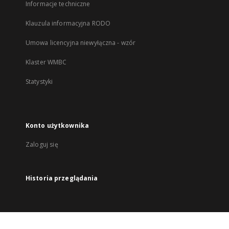
Informacje techniczne
Klauzula informacyjna RODO
Umowa licencyjna niewyłączna - wzór
Klaster WMBC
Statystyki
Konto użytkownika
Zaloguj się
Historia przeglądania