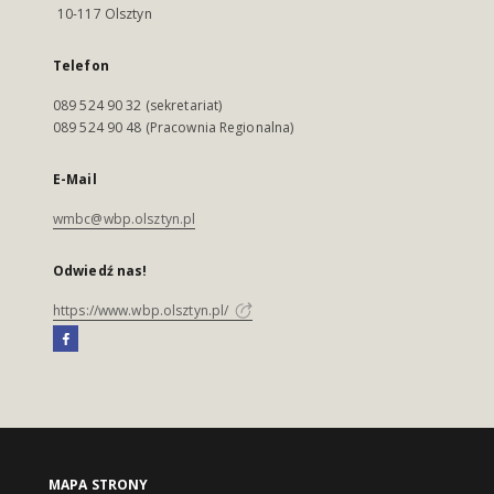
10-117 Olsztyn
Telefon
089 524 90 32 (sekretariat)
089 524 90 48 (Pracownia Regionalna)
E-Mail
wmbc@wbp.olsztyn.pl
Odwiedź nas!
https://www.wbp.olsztyn.pl/
MAPA STRONY