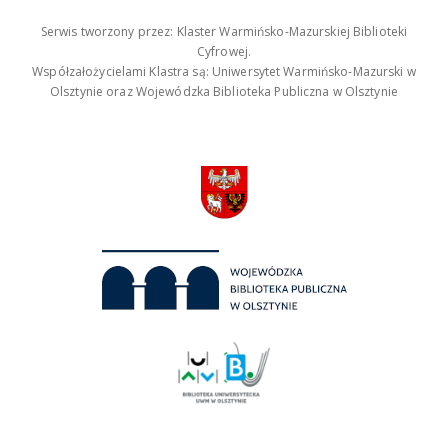
Serwis tworzony przez: Klaster Warmińsko-Mazurskiej Biblioteki
Cyfrowej.
Współzałożycielami Klastra są: Uniwersytet Warmińsko-Mazurski w
Olsztynie oraz Wojewódzka Biblioteka Publiczna w Olsztynie