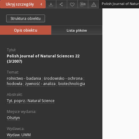
Polish Journal of Natur
Ukryj szczegóły
Struktura obiektu
Opis obiektu
Lista plików
Tytuł:
Polish Journal of Natural Sciences 22
(3/2007)
Temat:
rolnictwo - badania
;
środowisko - ochrona
;
hodowla
;
żywność - analiza
;
biotechnologia
Abstrakt:
Tyt. poprz.: Natural Science
Miejsce wydania:
Olsztyn
Wydawca:
Wydaw. UWM