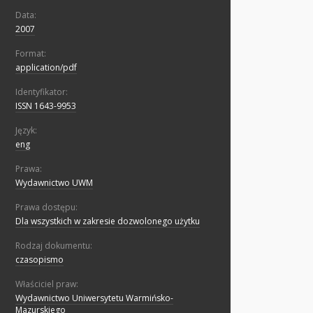
Data:
2007
Format:
application/pdf
Identyfikator:
ISSN 1643-9953
Język:
eng
Prawa:
Wydawnictwo UWM
Prawa dostępu:
Dla wszystkich w zakresie dozwolonego użytku
Rodzaj dokumentu:
czasopismo
Właściciel praw:
Wydawnictwo Uniwersytetu Warmińsko-
Mazurskiego