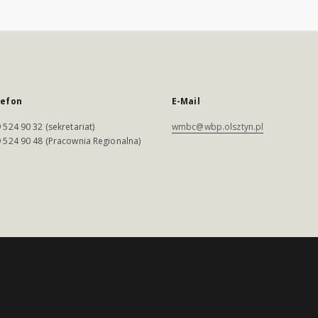
lefon
E-Mail
 524 90 32 (sekretariat)
wmbc@wbp.olsztyn.pl
 524 90 48 (Pracownia Regionalna)