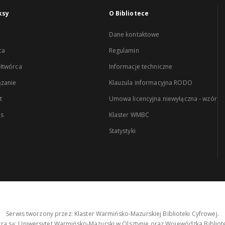
ksy
O Bibliotece
Dane kontaktowe
ca
Regulamin
łtwórca
Informacje techniczne
zanie
Klauzula informacyjna RODO
t
Umowa licencyjna niewyłączna - wzór
es
Klaster WMBC
Statystyki
Serwis tworzony przez: Klaster Warmińsko-Mazurskiej Biblioteki Cyfrowej.
tra są: Uniwersytet Warmińsko-Mazurski w Olsztynie oraz Wojewódzka Bibliote