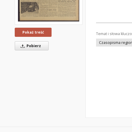
Pokaż treść
Temat i słowa klucz
Czasopisma regiona
Pobierz