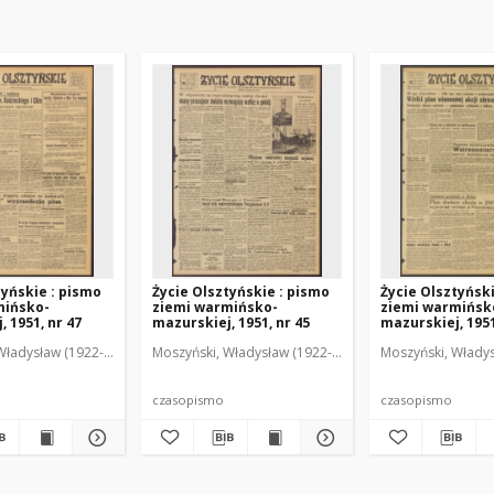
tyńskie : pismo
Życie Olsztyńskie : pismo
Życie Olsztyńsk
mińsko-
ziemi warmińsko-
ziemi warmińsk
 1951, nr 47
mazurskiej, 1951, nr 45
mazurskiej, 1951
Władysław (1922-2001). Red.
wski, Włodzimierz (1902-1971). Red.
Moszyński, Władysław (1922-2001). Red.
Mroczkowski, Włodzimierz (1902-1971). Red.
Osiecki, Andrzej. Red.
Moszyński, Władys
Mroczkowski, 
Osiec
czasopismo
czasopismo