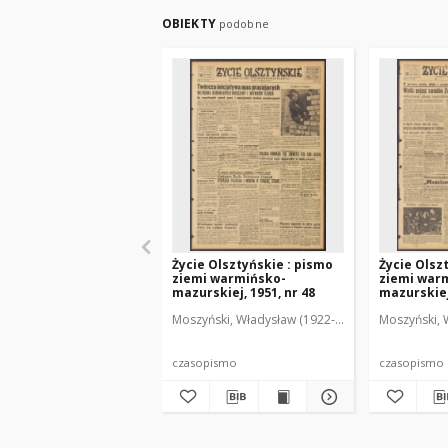
OBIEKTY
podobne
Życie Olsztyńskie : pismo
Życie Olsz
ziemi warmińsko-
ziemi war
mazurskiej, 1951, nr 48
mazurskiej,
Moszyński, Władysław (1922-2001). Red.
Moszyński, 
Mroczko
czasopismo
czasopismo