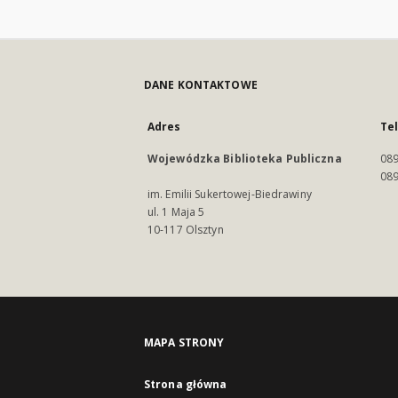
DANE KONTAKTOWE
Adres
Te
Wojewódzka Biblioteka Publiczna
089
089
im. Emilii Sukertowej-Biedrawiny
ul. 1 Maja 5
10-117 Olsztyn
MAPA STRONY
Strona główna