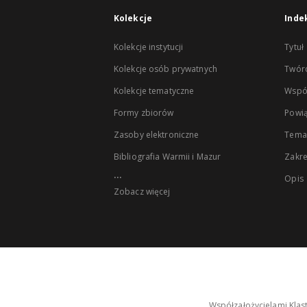
Kolekcje
Inde
Kolekcje instytucji
Tytuł
Kolekcje osób prywatnych
Twór
Kolekcje tematyczne
Wspó
Formy zbiorów
Powią
Zasoby elektroniczne
Tema
Bibliografia Warmii i Mazur
Zakr
...
Opis
Zobacz więcej
Współzałożycielami Klas