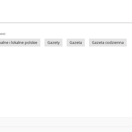
owe:
lne i lokalne polskie
Gazety
Gazeta
Gazeta codzienna