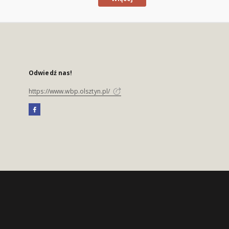
Odwiedź nas!
https://www.wbp.olsztyn.pl/