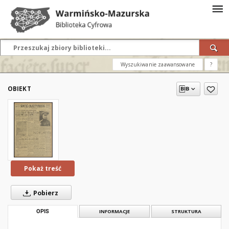
Wyszukiwanie zaawansowane
?
OBIEKT
Pokaż treść
Pobierz
OPIS
INFORMACJE
STRUKTURA