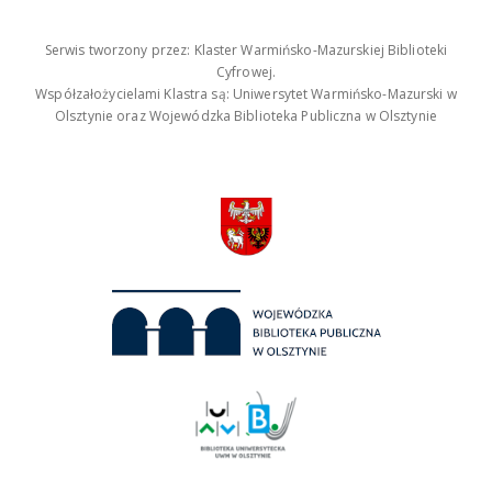
Serwis tworzony przez: Klaster Warmińsko-Mazurskiej Biblioteki
Cyfrowej.
Współzałożycielami Klastra są: Uniwersytet Warmińsko-Mazurski w
Olsztynie oraz Wojewódzka Biblioteka Publiczna w Olsztynie