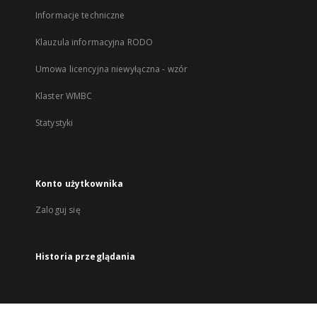
Informacje techniczne
Klauzula informacyjna RODO
Umowa licencyjna niewyłączna - wzór
Klaster WMBC
Statystyki
Konto użytkownika
Zaloguj się
Historia przeglądania