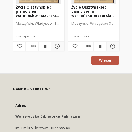
Życie Olsztyńskie :
Życie Olsztyńskie :
Życ
pismo ziemi
pismo ziemi
pi
warmińsko-mazurskiej,
warmińsko-mazurskiej,
wa
1951, nr 48
1951, nr 47
195
Moszyński, Władysław (1922-2001). Red.
Moszyński, Władysław (1922-2001). 
Mroczkowski, Włodzimierz (1
Mos
czasopismo
czasopismo
cz
Więcej
DANE KONTAKTOWE
Adres
Wojewódzka Biblioteka Publiczna
im. Emilii Sukertowej-Biedrawiny