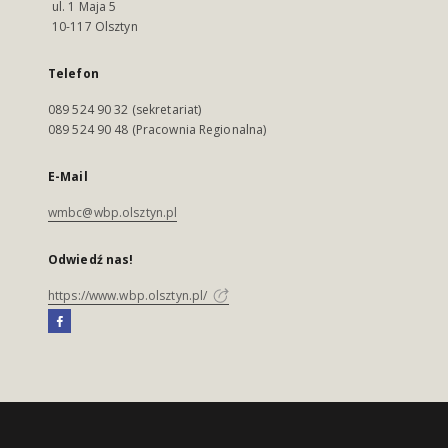
ul. 1 Maja 5
10-117 Olsztyn
Telefon
089 524 90 32 (sekretariat)
089 524 90 48 (Pracownia Regionalna)
E-Mail
wmbc@wbp.olsztyn.pl
Odwiedź nas!
https://www.wbp.olsztyn.pl/