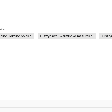
owe:
lne i lokalne polskie
Olsztyn (woj. warmińsko-mazurskie)
Olszty