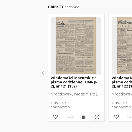
OBIEKTY
podobne
Wiadomości Mazurskie :
Wiadomośc
pismo codzienne. 1946 (R.
pismo codz
2), nr 121 (132)
2), nr 122 (
Mroczkowski, Włodzimierz (1902-1971). Redakto
Mroczkowski
1945-1947
1945-1947
czasopismo
czasopismo