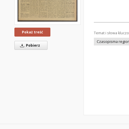
Pokaż treść
Temat i słowa klucz
Czasopisma regiona
Pobierz