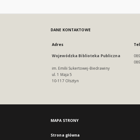
DANE KONTAKTOWE
Adres
Te
Wojewódzka Biblioteka Publiczna
089
089
im. Emilii Sukertowej-Biedrawiny
ul. 1 Maja 5
10-117 Olsztyn
MAPA STRONY
Strona główna