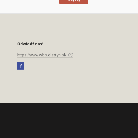
Odwiedź nas!
https://www.wbp.olsztyn.pl/