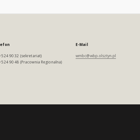
lefon
E-Mail
 524 90 32 (sekretariat)
wmbc@wbp.olsztyn.pl
 524 90 48 (Pracownia Regionalna)