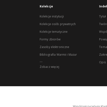
Kolekcje
Inde
Kolekcje instytucji
Tytuł
Kolekcje osób prywatnych
Twór
Kolekcje tematyczne
Wspó
Formy zbiorów
Powią
Zasoby elektroniczne
Tema
Bibliografia Warmii i Mazur
Zakr
...
Opis
Zobacz więcej
Współzałożycielami Klas