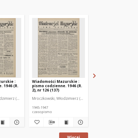
urskie :
Wiadomości Mazurskie :
Wiadomości Mazurski
. 1946 (R.
pismo codzienne. 1946 (R.
pismo codzienne. 1946
2), nr 126 (137)
2), nr 127 (138)
zimierz (1902-1971). Redaktor
Mroczkowski, Włodzimierz (1902-1971). Redaktor
Mroczkowski, Włodzimie
1945-1947
1945-1947
czasopismo
czasopismo
Więcej