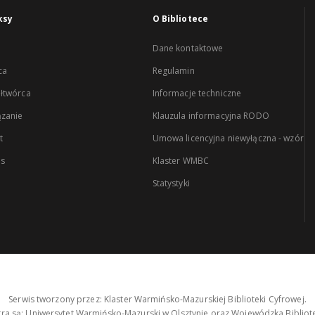
ksy
O Bibliotece
Dane kontaktowe
ca
Regulamin
łtwórca
Informacje techniczne
zanie
Klauzula informacyjna RODO
t
Umowa licencyjna niewyłączna - wzór
es
Klaster WMBC
Statystyki
Serwis tworzony przez: Klaster Warmińsko-Mazurskiej Biblioteki Cyfrowej.
tra są: Uniwersytet Warmińsko-Mazurski w Olsztynie oraz Wojewódzka Bibliote