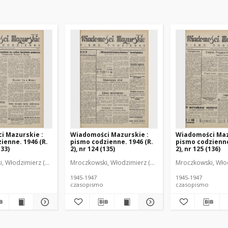
i Mazurskie :
Wiadomości Mazurskie :
Wiadomości Maz
ienne. 1946 (R.
pismo codzienne. 1946 (R.
pismo codzienne
133)
2), nr 124 (135)
2), nr 125 (136)
r
, Włodzimierz (1902-1971). Redaktor
Mroczkowski, Włodzimierz (1902-1971). Redaktor
Mroczkowski, Włod
1945-1947
1945-1947
czasopismo
czasopismo