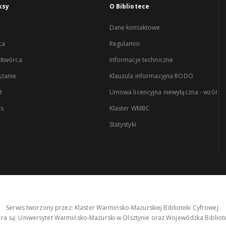
ksy
O Bibliotece
Dane kontaktowe
ca
Regulamin
łtwórca
Informacje techniczne
zanie
Klauzula informacyjna RODO
t
Umowa licencyjna niewyłączna - wzór
es
Klaster WMBC
Statystyki
Serwis tworzony przez: Klaster Warmińsko-Mazurskiej Biblioteki Cyfrowej.
tra są: Uniwersytet Warmińsko-Mazurski w Olsztynie oraz Wojewódzka Bibliote