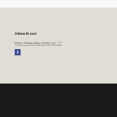
Odwiedź nas!
https://www.wbp.olsztyn.pl/