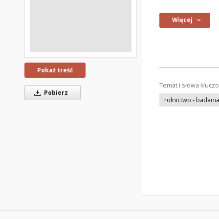
Więcej
Pokaż treść
Temat i słowa klucz
Pobierz
rolnictwo - badani