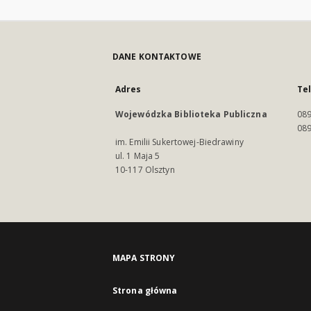
DANE KONTAKTOWE
Adres
Te
Wojewódzka Biblioteka Publiczna
089
089
im. Emilii Sukertowej-Biedrawiny
ul. 1 Maja 5
10-117 Olsztyn
MAPA STRONY
Strona główna