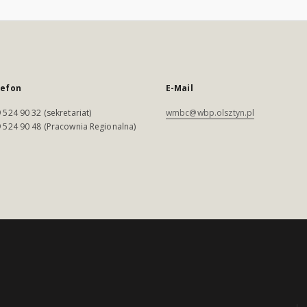
lefon
E-Mail
 524 90 32 (sekretariat)
wmbc@wbp.olsztyn.pl
 524 90 48 (Pracownia Regionalna)