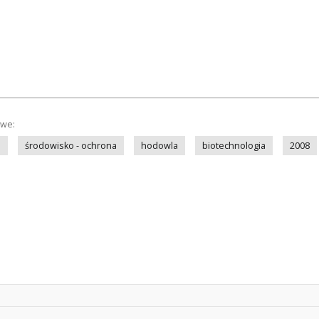
owe:
a
środowisko - ochrona
hodowla
biotechnologia
2008