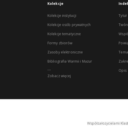
Kolekcje
Inde
Kolekcje instytucji
Tytuł
Kolekcje osób prywatnych
Twór
Kolekcje tematyczne
Wspó
Formy zbiorów
Powią
Zasoby elektroniczne
Tema
Bibliografia Warmii i Mazur
Zakr
...
Opis
Zobacz więcej
Współzałożycielami Klas