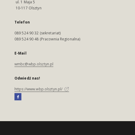
ul. 1 Maja 5
10-117 Olsztyn
Telefon
089 524 90 32 (sekretariat)
089 524 90 48 (Pracownia Regionalna)
E-Mail
wmbc@wbp.olsztyn.pl
Odwiedź nas!
https://www.wbp.olsztyn.pl/