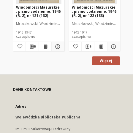
Wiadomości Mazurskie
Wiadomości Mazurskie
Wi
: pismo codzienne. 1946
: pismo codzienne. 1946
: 
(R. 2), nr 121 (132)
(R. 2), nr 122 (133)
(R.
Mroczkowski, Włodzimierz (1902-1971). Redaktor
Mroczkowski, Włodzimierz (1902-197
Mro
1945-1947
1945-1947
194
czasopismo
czasopismo
cz
Więcej
DANE KONTAKTOWE
Adres
Wojewódzka Biblioteka Publiczna
im. Emilii Sukertowej-Biedrawiny