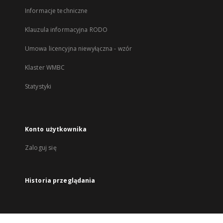
Informacje techniczne
Klauzula informacyjna RODO
Umowa licencyjna niewyłączna - wzór
Klaster WMBC
Statystyki
Konto użytkownika
Zaloguj się
Historia przeglądania