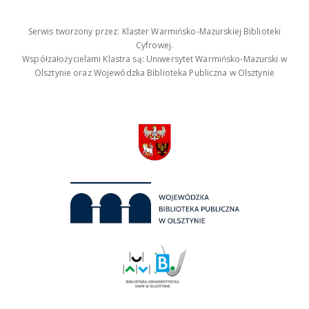
Serwis tworzony przez: Klaster Warmińsko-Mazurskiej Biblioteki
Cyfrowej.
Współzałożycielami Klastra są: Uniwersytet Warmińsko-Mazurski w
Olsztynie oraz Wojewódzka Biblioteka Publiczna w Olsztynie