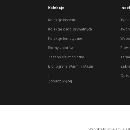
Kolekcje
Inde
Kolekcje instytucji
Tytuł
Kolekcje osób prywatnych
Twór
Kolekcje tematyczne
Wspó
Formy zbiorów
Powią
Zasoby elektroniczne
Tema
Bibliografia Warmii i Mazur
Zakr
...
Opis
Zobacz więcej
Współzałożycielami Klas