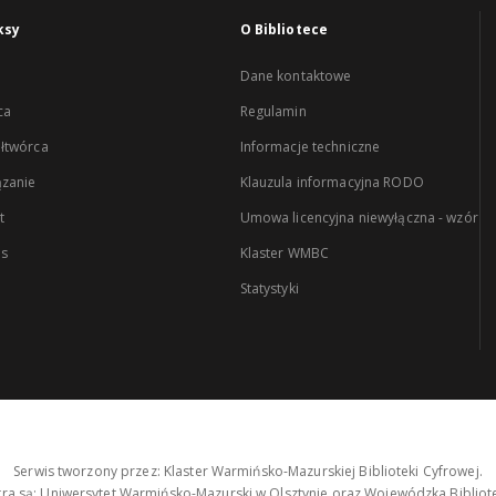
ksy
O Bibliotece
Dane kontaktowe
ca
Regulamin
łtwórca
Informacje techniczne
zanie
Klauzula informacyjna RODO
t
Umowa licencyjna niewyłączna - wzór
es
Klaster WMBC
Statystyki
Serwis tworzony przez: Klaster Warmińsko-Mazurskiej Biblioteki Cyfrowej.
tra są: Uniwersytet Warmińsko-Mazurski w Olsztynie oraz Wojewódzka Bibliote