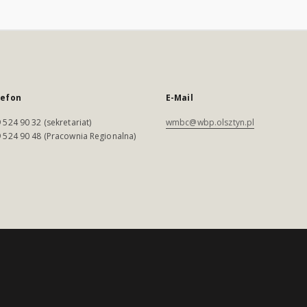
lefon
E-Mail
 524 90 32 (sekretariat)
wmbc@wbp.olsztyn.pl
 524 90 48 (Pracownia Regionalna)