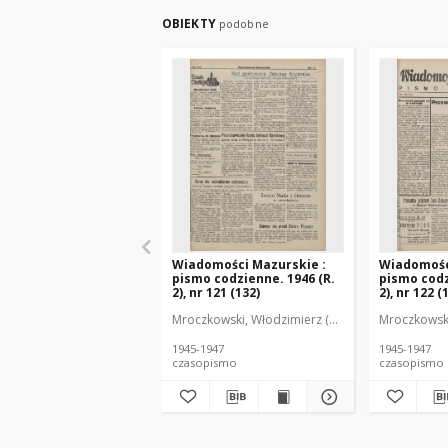
OBIEKTY
podobne
Wiadomości Mazurskie :
Wiadomośc
pismo codzienne. 1946 (R.
pismo codz
2), nr 121 (132)
2), nr 122 (
Mroczkowski, Włodzimierz (1902-1971). Redakto
Mroczkowski
1945-1947
1945-1947
czasopismo
czasopismo