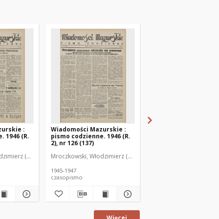
urskie :
Wiadomości Mazurskie :
Wiadomości Mazurski
. 1946 (R.
pismo codzienne. 1946 (R.
pismo codzienne. 1946
2), nr 126 (137)
2), nr 127 (138)
zimierz (1902-1971). Redaktor
Mroczkowski, Włodzimierz (1902-1971). Redaktor
Mroczkowski, Włodzimie
1945-1947
1945-1947
czasopismo
czasopismo
Więcej