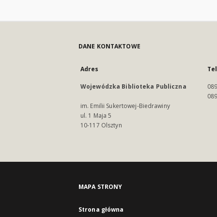
DANE KONTAKTOWE
Adres
Te
Wojewódzka Biblioteka Publiczna
089
089
im. Emilii Sukertowej-Biedrawiny
ul. 1 Maja 5
10-117 Olsztyn
MAPA STRONY
Strona główna