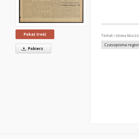
Pokaż treść
Temat i słowa klucz
Czasopisma regiona
Pobierz