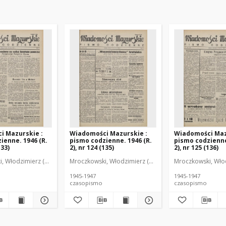
i Mazurskie :
Wiadomości Mazurskie :
Wiadomości Maz
ienne. 1946 (R.
pismo codzienne. 1946 (R.
pismo codzienne
133)
2), nr 124 (135)
2), nr 125 (136)
r
, Włodzimierz (1902-1971). Redaktor
Mroczkowski, Włodzimierz (1902-1971). Redaktor
Mroczkowski, Włod
1945-1947
1945-1947
czasopismo
czasopismo