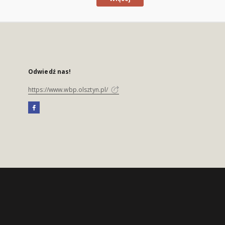
Odwiedź nas!
https://www.wbp.olsztyn.pl/