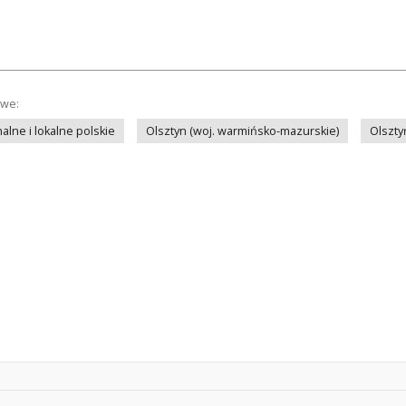
owe:
lne i lokalne polskie
Olsztyn (woj. warmińsko-mazurskie)
Olszty