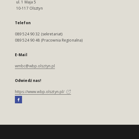
ul. 1 Maja 5
10-117 Olsztyn
Telefon
089 524 90 32 (sekretariat)
089 524 90 48 (Pracownia Regionalna)
E-Mail
wmbc@wbp.olsztyn.pl
Odwiedź nas!
https://www.wbp.olsztyn.pl/