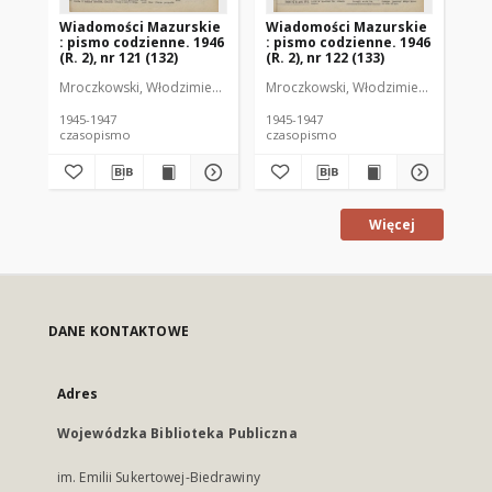
Wiadomości Mazurskie
Wiadomości Mazurskie
Wi
: pismo codzienne. 1946
: pismo codzienne. 1946
: 
(R. 2), nr 121 (132)
(R. 2), nr 122 (133)
(R.
Mroczkowski, Włodzimierz (1902-1971). Redaktor
Mroczkowski, Włodzimierz (1902-197
Mro
1945-1947
1945-1947
194
czasopismo
czasopismo
cz
Więcej
DANE KONTAKTOWE
Adres
Wojewódzka Biblioteka Publiczna
im. Emilii Sukertowej-Biedrawiny