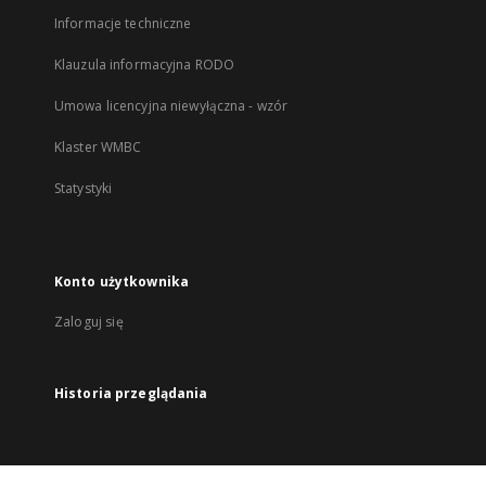
Informacje techniczne
Klauzula informacyjna RODO
Umowa licencyjna niewyłączna - wzór
Klaster WMBC
Statystyki
Konto użytkownika
Zaloguj się
Historia przeglądania