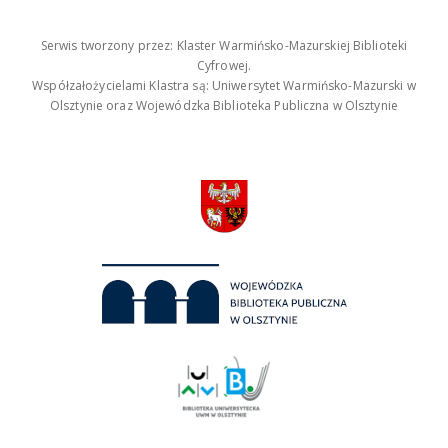
Serwis tworzony przez: Klaster Warmińsko-Mazurskiej Biblioteki
Cyfrowej.
Współzałożycielami Klastra są: Uniwersytet Warmińsko-Mazurski w
Olsztynie oraz Wojewódzka Biblioteka Publiczna w Olsztynie