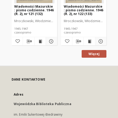
Wiadomości Mazurskie
Wiadomości Mazurskie
Wi
: pismo codzienne. 1946
: pismo codzienne. 1946
: 
(R. 2), nr 121 (132)
(R. 2), nr 122 (133)
(R.
Mroczkowski, Włodzimierz (1902-1971). Redaktor
Mroczkowski, Włodzimierz (1902-197
Mro
1945-1947
1945-1947
194
czasopismo
czasopismo
cz
Więcej
DANE KONTAKTOWE
Adres
Wojewódzka Biblioteka Publiczna
im. Emilii Sukertowej-Biedrawiny