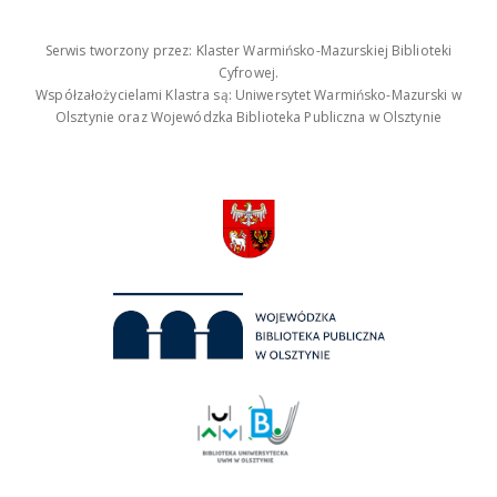
Serwis tworzony przez: Klaster Warmińsko-Mazurskiej Biblioteki
Cyfrowej.
Współzałożycielami Klastra są: Uniwersytet Warmińsko-Mazurski w
Olsztynie oraz Wojewódzka Biblioteka Publiczna w Olsztynie