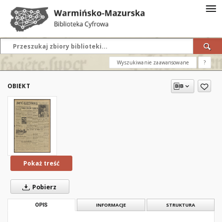
Wyszukiwanie zaawansowane
?
OBIEKT
Pokaż treść
Pobierz
OPIS
INFORMACJE
STRUKTURA