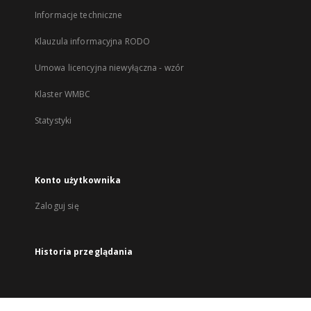
Informacje techniczne
Klauzula informacyjna RODO
Umowa licencyjna niewyłączna - wzór
Klaster WMBC
Statystyki
Konto użytkownika
Zaloguj się
Historia przeglądania