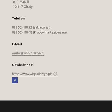
ul. 1 Maja 5
10-117 Olsztyn
Telefon
089 524 90 32 (sekretariat)
089 524 90 48 (Pracownia Regionalna)
E-Mail
wmbc@wbp.olsztyn.pl
Odwiedź nas!
https://www.wbp.olsztyn.pl/