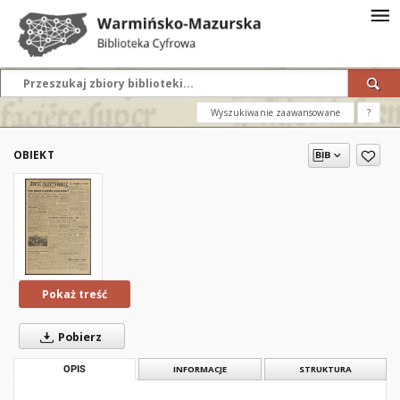
Wyszukiwanie zaawansowane
?
OBIEKT
Pokaż treść
Pobierz
OPIS
INFORMACJE
STRUKTURA