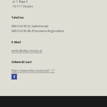
ul. 1 Maja 5
10-117 Olsztyn
Telefon
089 524 90 32 (sekretariat)
089 524 90 48 (Pracownia Regionalna)
E-Mail
wmbc@wbp.olsztyn.pl
Odwiedź nas!
https://www.wbp.olsztyn.pl/