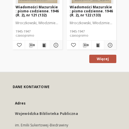
Wiadomości Mazurskie
Wiadomości Mazurskie
Wi
: pismo codzienne. 1946
: pismo codzienne. 1946
: 
(R. 2), nr 121 (132)
(R. 2), nr 122 (133)
(R.
Mroczkowski, Włodzimierz (1902-1971). Redaktor
Mroczkowski, Włodzimierz (1902-197
Mro
1945-1947
1945-1947
194
czasopismo
czasopismo
cz
Więcej
DANE KONTAKTOWE
Adres
Wojewódzka Biblioteka Publiczna
im. Emilii Sukertowej-Biedrawiny