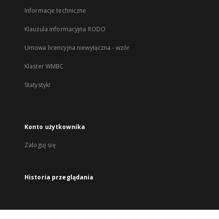
Informacje techniczne
Klauzula informacyjna RODO
Umowa licencyjna niewyłączna - wzór
Klaster WMBC
Statystyki
Konto użytkownika
Zaloguj się
Historia przeglądania