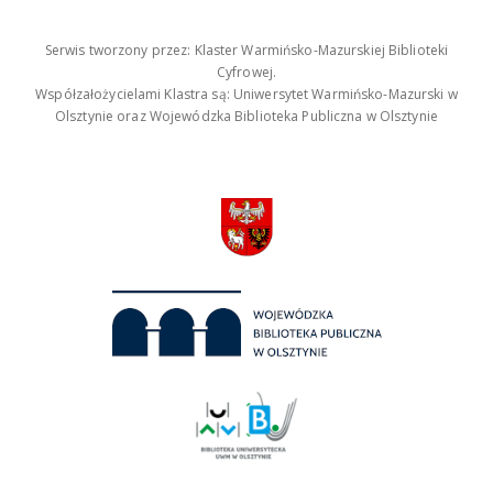
Serwis tworzony przez: Klaster Warmińsko-Mazurskiej Biblioteki
Cyfrowej.
Współzałożycielami Klastra są: Uniwersytet Warmińsko-Mazurski w
Olsztynie oraz Wojewódzka Biblioteka Publiczna w Olsztynie