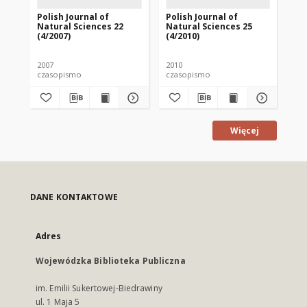
Polish Journal of
Polish Journal of
Pol
Natural Sciences 22
Natural Sciences 25
Na
(4/2007)
(4/2010)
(1/
2007
2010
201
czasopismo
czasopismo
cz
Więcej
DANE KONTAKTOWE
Adres
Wojewódzka Biblioteka Publiczna
im. Emilii Sukertowej-Biedrawiny
ul. 1 Maja 5