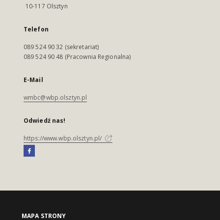
10-117 Olsztyn
Telefon
089 524 90 32 (sekretariat)
089 524 90 48 (Pracownia Regionalna)
E-Mail
wmbc@wbp.olsztyn.pl
Odwiedź nas!
https://www.wbp.olsztyn.pl/
MAPA STRONY