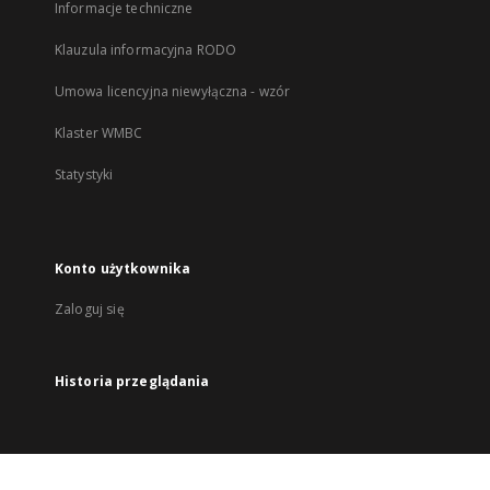
Informacje techniczne
Klauzula informacyjna RODO
Umowa licencyjna niewyłączna - wzór
Klaster WMBC
Statystyki
Konto użytkownika
Zaloguj się
Historia przeglądania