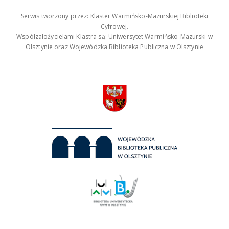
Serwis tworzony przez: Klaster Warmińsko-Mazurskiej Biblioteki
Cyfrowej.
Współzałożycielami Klastra są: Uniwersytet Warmińsko-Mazurski w
Olsztynie oraz Wojewódzka Biblioteka Publiczna w Olsztynie