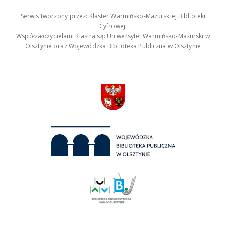
Serwis tworzony przez: Klaster Warmińsko-Mazurskiej Biblioteki
Cyfrowej.
Współzałożycielami Klastra są: Uniwersytet Warmińsko-Mazurski w
Olsztynie oraz Wojewódzka Biblioteka Publiczna w Olsztynie