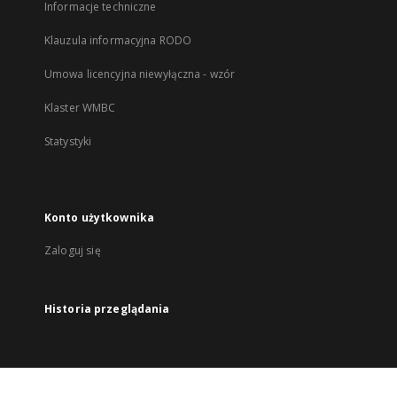
Informacje techniczne
Klauzula informacyjna RODO
Umowa licencyjna niewyłączna - wzór
Klaster WMBC
Statystyki
Konto użytkownika
Zaloguj się
Historia przeglądania