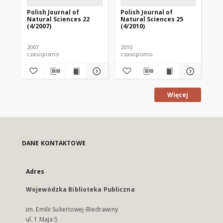
Polish Journal of
Polish Journal of
Pol
Natural Sciences 22
Natural Sciences 25
Na
(4/2007)
(4/2010)
(1/
2007
2010
201
czasopismo
czasopismo
cz
Więcej
DANE KONTAKTOWE
Adres
Wojewódzka Biblioteka Publiczna
im. Emilii Sukertowej-Biedrawiny
ul. 1 Maja 5