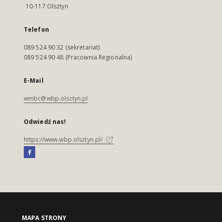
10-117 Olsztyn
Telefon
089 524 90 32 (sekretariat)
089 524 90 48 (Pracownia Regionalna)
E-Mail
wmbc@wbp.olsztyn.pl
Odwiedź nas!
https://www.wbp.olsztyn.pl/
MAPA STRONY