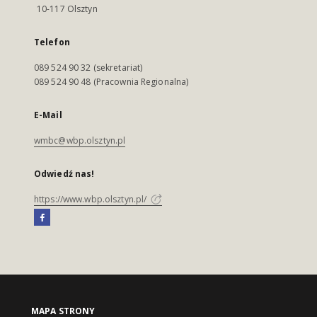
10-117 Olsztyn
Telefon
089 524 90 32 (sekretariat)
089 524 90 48 (Pracownia Regionalna)
E-Mail
wmbc@wbp.olsztyn.pl
Odwiedź nas!
https://www.wbp.olsztyn.pl/
MAPA STRONY