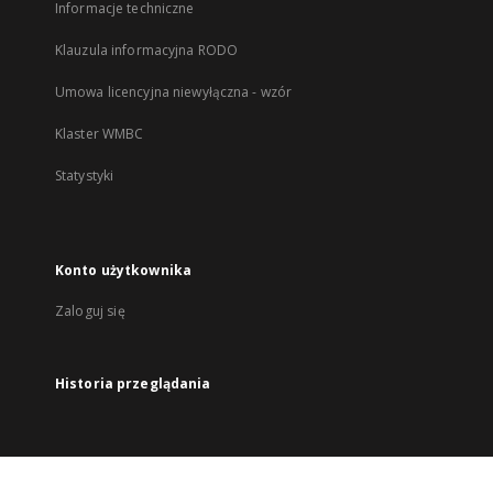
Informacje techniczne
Klauzula informacyjna RODO
Umowa licencyjna niewyłączna - wzór
Klaster WMBC
Statystyki
Konto użytkownika
Zaloguj się
Historia przeglądania