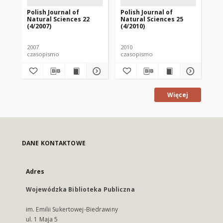
Polish Journal of
Polish Journal of
Pol
Natural Sciences 22
Natural Sciences 25
Na
(4/2007)
(4/2010)
(1/
2007
2010
201
czasopismo
czasopismo
cz
Więcej
DANE KONTAKTOWE
Adres
Wojewódzka Biblioteka Publiczna
im. Emilii Sukertowej-Biedrawiny
ul. 1 Maja 5