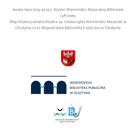
Serwis tworzony przez: Klaster Warmińsko-Mazurskiej Biblioteki
Cyfrowej.
Współzałożycielami Klastra są: Uniwersytet Warmińsko-Mazurski w
Olsztynie oraz Wojewódzka Biblioteka Publiczna w Olsztynie