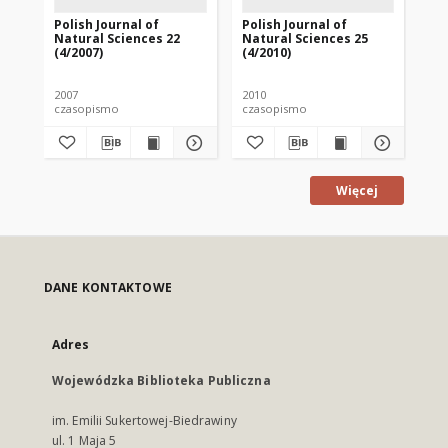
Polish Journal of
Polish Journal of
Pol
Natural Sciences 22
Natural Sciences 25
Na
(4/2007)
(4/2010)
(1/
2007
2010
201
czasopismo
czasopismo
cz
Więcej
DANE KONTAKTOWE
Adres
Wojewódzka Biblioteka Publiczna
im. Emilii Sukertowej-Biedrawiny
ul. 1 Maja 5