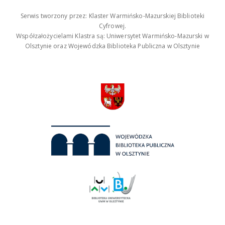
Serwis tworzony przez: Klaster Warmińsko-Mazurskiej Biblioteki
Cyfrowej.
Współzałożycielami Klastra są: Uniwersytet Warmińsko-Mazurski w
Olsztynie oraz Wojewódzka Biblioteka Publiczna w Olsztynie