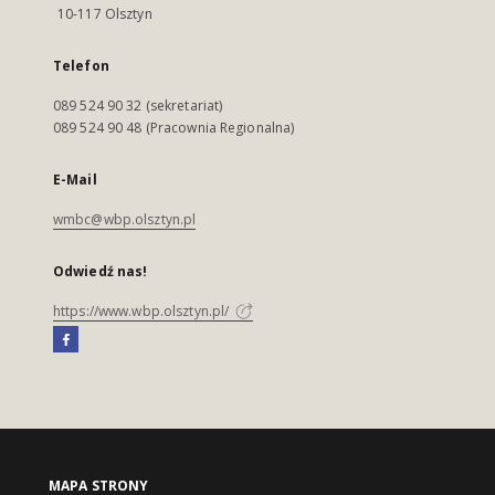
10-117 Olsztyn
Telefon
089 524 90 32 (sekretariat)
089 524 90 48 (Pracownia Regionalna)
E-Mail
wmbc@wbp.olsztyn.pl
Odwiedź nas!
https://www.wbp.olsztyn.pl/
MAPA STRONY