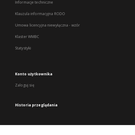
Informacje techniczne
Klauzula informacyjna RODO
Umowa licencyjna niewyłączna - wzór
Klaster WMBC
Statystyki
Konto użytkownika
Zaloguj się
Historia przeglądania