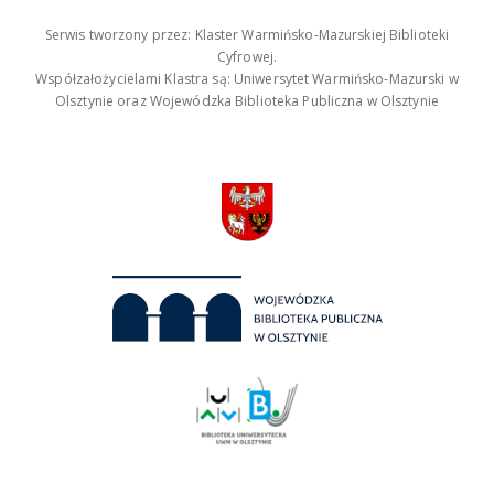
Serwis tworzony przez: Klaster Warmińsko-Mazurskiej Biblioteki
Cyfrowej.
Współzałożycielami Klastra są: Uniwersytet Warmińsko-Mazurski w
Olsztynie oraz Wojewódzka Biblioteka Publiczna w Olsztynie