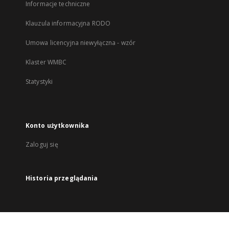
Informacje techniczne
Klauzula informacyjna RODO
Umowa licencyjna niewyłączna - wzór
Klaster WMBC
Statystyki
Konto użytkownika
Zaloguj się
Historia przeglądania