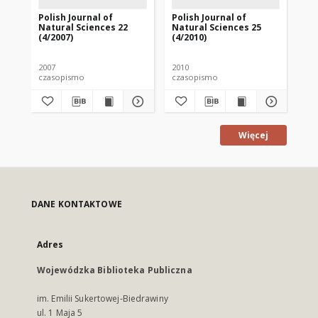
Polish Journal of
Polish Journal of
Pol
Natural Sciences 22
Natural Sciences 25
Na
(4/2007)
(4/2010)
(1/
2007
2010
201
czasopismo
czasopismo
cz
Więcej
DANE KONTAKTOWE
Adres
Wojewódzka Biblioteka Publiczna
im. Emilii Sukertowej-Biedrawiny
ul. 1 Maja 5