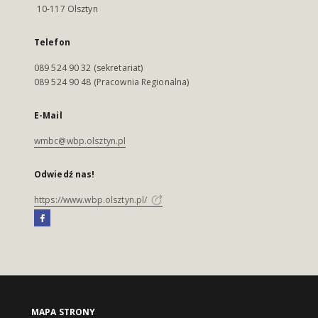
10-117 Olsztyn
Telefon
089 524 90 32 (sekretariat)
089 524 90 48 (Pracownia Regionalna)
E-Mail
wmbc@wbp.olsztyn.pl
Odwiedź nas!
https://www.wbp.olsztyn.pl/
MAPA STRONY