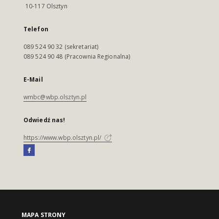
10-117 Olsztyn
Telefon
089 524 90 32 (sekretariat)
089 524 90 48 (Pracownia Regionalna)
E-Mail
wmbc@wbp.olsztyn.pl
Odwiedź nas!
https://www.wbp.olsztyn.pl/
MAPA STRONY