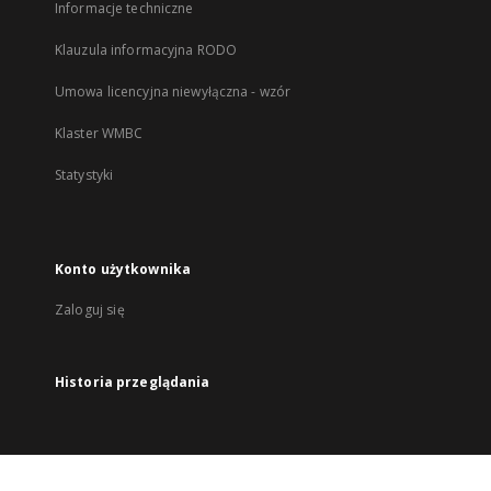
Informacje techniczne
Klauzula informacyjna RODO
Umowa licencyjna niewyłączna - wzór
Klaster WMBC
Statystyki
Konto użytkownika
Zaloguj się
Historia przeglądania