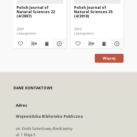
Polish Journal of
Polish Journal of
Pol
Natural Sciences 22
Natural Sciences 25
Na
(4/2007)
(4/2010)
(1/
2007
2010
201
czasopismo
czasopismo
cz
Więcej
DANE KONTAKTOWE
Adres
Wojewódzka Biblioteka Publiczna
im. Emilii Sukertowej-Biedrawiny
ul. 1 Maja 5