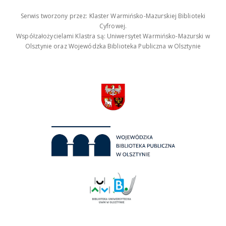
Serwis tworzony przez: Klaster Warmińsko-Mazurskiej Biblioteki
Cyfrowej.
Współzałożycielami Klastra są: Uniwersytet Warmińsko-Mazurski w
Olsztynie oraz Wojewódzka Biblioteka Publiczna w Olsztynie