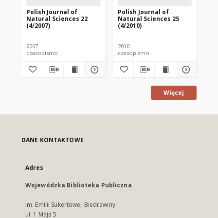
Polish Journal of
Polish Journal of
Pol
Natural Sciences 22
Natural Sciences 25
Na
(4/2007)
(4/2010)
(1/
2007
2010
201
czasopismo
czasopismo
cz
Więcej
DANE KONTAKTOWE
Adres
Wojewódzka Biblioteka Publiczna
im. Emilii Sukertowej-Biedrawiny
ul. 1 Maja 5