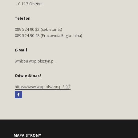
10-117 Olsztyn
Telefon
089 524 90 32 (sekretariat)
089 524 90 48 (Pracownia Regionalna)
E-Mail
wmbc@wbp.olsztyn.pl
Odwiedź nas!
https://www.wbp.olsztyn.pl/
MAPA STRONY