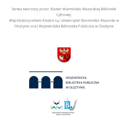
Serwis tworzony przez: Klaster Warmińsko-Mazurskiej Biblioteki
Cyfrowej.
Współzałożycielami Klastra są: Uniwersytet Warmińsko-Mazurski w
Olsztynie oraz Wojewódzka Biblioteka Publiczna w Olsztynie