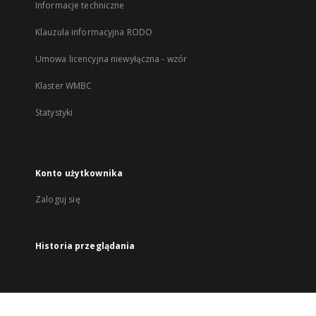
Informacje techniczne
Klauzula informacyjna RODO
Umowa licencyjna niewyłączna - wzór
Klaster WMBC
Statystyki
Konto użytkownika
Zaloguj się
Historia przeglądania