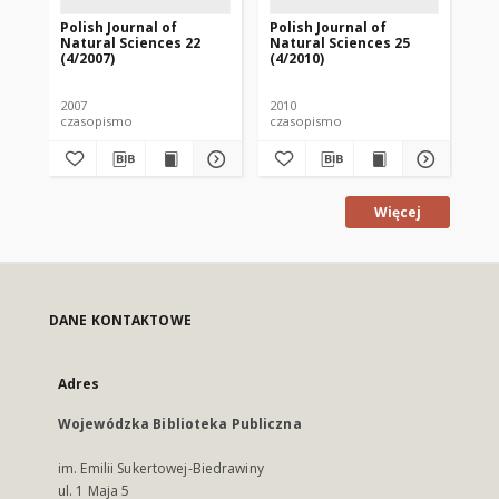
Polish Journal of
Polish Journal of
Pol
Natural Sciences 22
Natural Sciences 25
Na
(4/2007)
(4/2010)
(1/
2007
2010
201
czasopismo
czasopismo
cz
Więcej
DANE KONTAKTOWE
Adres
Wojewódzka Biblioteka Publiczna
im. Emilii Sukertowej-Biedrawiny
ul. 1 Maja 5