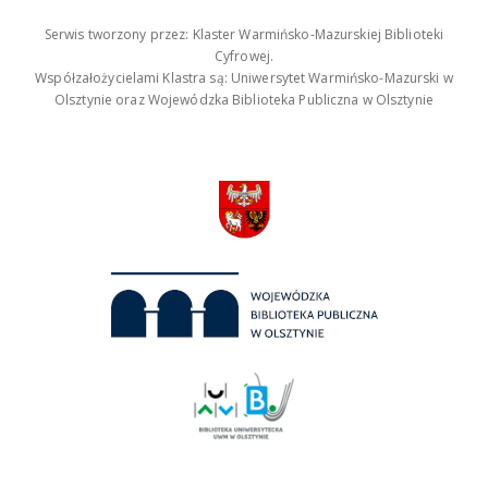
Serwis tworzony przez: Klaster Warmińsko-Mazurskiej Biblioteki
Cyfrowej.
Współzałożycielami Klastra są: Uniwersytet Warmińsko-Mazurski w
Olsztynie oraz Wojewódzka Biblioteka Publiczna w Olsztynie