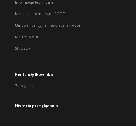
Informacje techniczne
Klauzula informacyjna RODO
Umowa licencyjna niewyłączna - wzór
Klaster WMBC
Statystyki
Konto użytkownika
Zaloguj się
Historia przeglądania