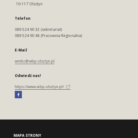
10-117 Olsztyn
Telefon
089 524 90 32 (sekretariat)
089 524 90 48 (Pracownia Regionalna)
E-Mail
wmbc@wbp.olsztyn.pl
Odwiedź nas!
https://www.wbp.olsztyn.pl/
MAPA STRONY