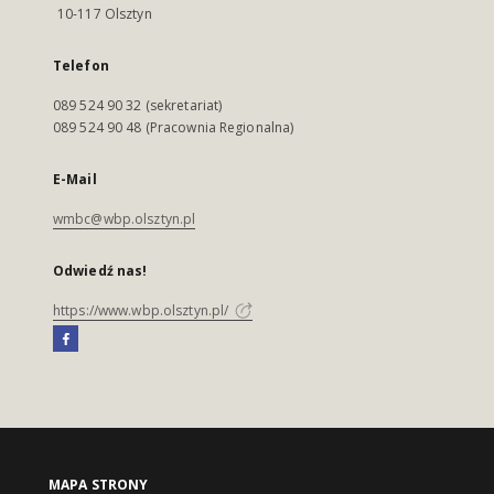
10-117 Olsztyn
Telefon
089 524 90 32 (sekretariat)
089 524 90 48 (Pracownia Regionalna)
E-Mail
wmbc@wbp.olsztyn.pl
Odwiedź nas!
https://www.wbp.olsztyn.pl/
MAPA STRONY