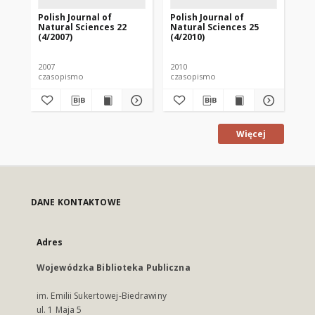
Polish Journal of
Polish Journal of
Pol
Natural Sciences 22
Natural Sciences 25
Na
(4/2007)
(4/2010)
(1/
2007
2010
201
czasopismo
czasopismo
cz
Więcej
DANE KONTAKTOWE
Adres
Wojewódzka Biblioteka Publiczna
im. Emilii Sukertowej-Biedrawiny
ul. 1 Maja 5