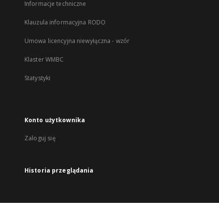
Informacje techniczne
Klauzula informacyjna RODO
Umowa licencyjna niewyłączna - wzór
Klaster WMBC
Statystyki
Konto użytkownika
Zaloguj się
Historia przeglądania