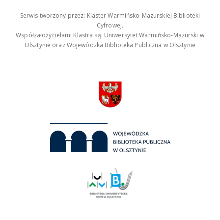
Serwis tworzony przez: Klaster Warmińsko-Mazurskiej Biblioteki
Cyfrowej.
Współzałożycielami Klastra są: Uniwersytet Warmińsko-Mazurski w
Olsztynie oraz Wojewódzka Biblioteka Publiczna w Olsztynie