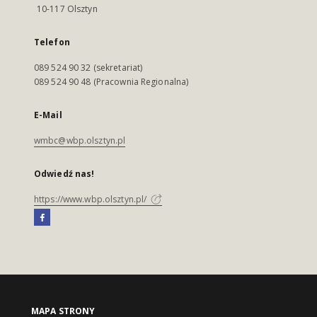
10-117 Olsztyn
Telefon
089 524 90 32 (sekretariat)
089 524 90 48 (Pracownia Regionalna)
E-Mail
wmbc@wbp.olsztyn.pl
Odwiedź nas!
https://www.wbp.olsztyn.pl/
MAPA STRONY