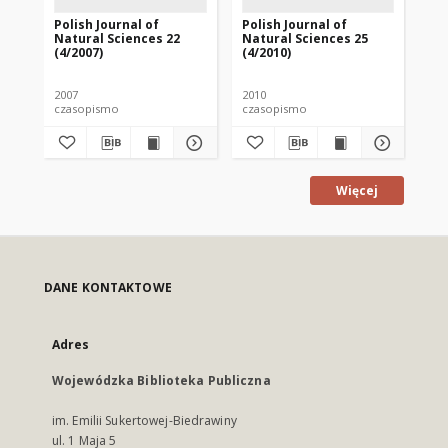
Polish Journal of
Polish Journal of
Pol
Natural Sciences 22
Natural Sciences 25
Na
(4/2007)
(4/2010)
(1/
2007
2010
201
czasopismo
czasopismo
cz
Więcej
DANE KONTAKTOWE
Adres
Wojewódzka Biblioteka Publiczna
im. Emilii Sukertowej-Biedrawiny
ul. 1 Maja 5