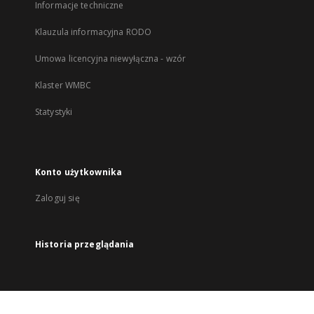
Informacje techniczne
Klauzula informacyjna RODO
Umowa licencyjna niewyłączna - wzór
Klaster WMBC
Statystyki
Konto użytkownika
Zaloguj się
Historia przeglądania