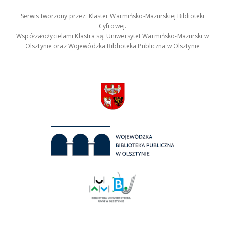
Serwis tworzony przez: Klaster Warmińsko-Mazurskiej Biblioteki
Cyfrowej.
Współzałożycielami Klastra są: Uniwersytet Warmińsko-Mazurski w
Olsztynie oraz Wojewódzka Biblioteka Publiczna w Olsztynie