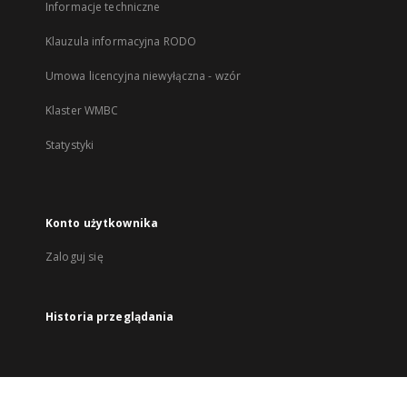
Informacje techniczne
Klauzula informacyjna RODO
Umowa licencyjna niewyłączna - wzór
Klaster WMBC
Statystyki
Konto użytkownika
Zaloguj się
Historia przeglądania