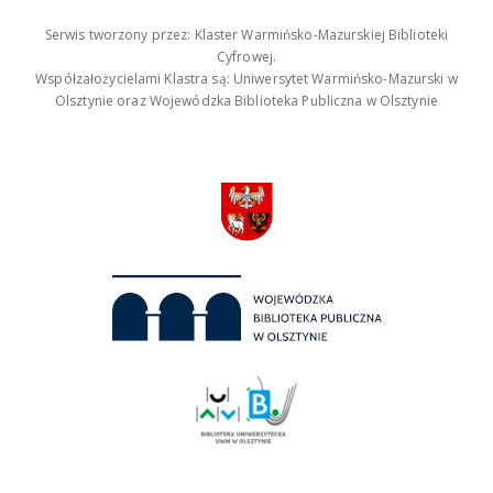
Serwis tworzony przez: Klaster Warmińsko-Mazurskiej Biblioteki
Cyfrowej.
Współzałożycielami Klastra są: Uniwersytet Warmińsko-Mazurski w
Olsztynie oraz Wojewódzka Biblioteka Publiczna w Olsztynie