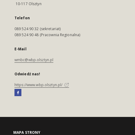
10-117 Olsztyn
Telefon
089 524 90 32 (sekretariat)
089 524 90 48 (Pracownia Regionalna)
E-Mail
wmbc@wbp.olsztyn.pl
Odwiedź nas!
https://www.wbp.olsztyn.pl/
MAPA STRONY