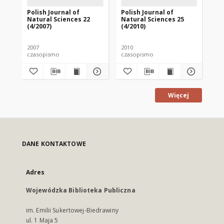
Polish Journal of
Polish Journal of
Pol
Natural Sciences 22
Natural Sciences 25
Na
(4/2007)
(4/2010)
(1/
2007
2010
201
czasopismo
czasopismo
cz
Więcej
DANE KONTAKTOWE
Adres
Wojewódzka Biblioteka Publiczna
im. Emilii Sukertowej-Biedrawiny
ul. 1 Maja 5