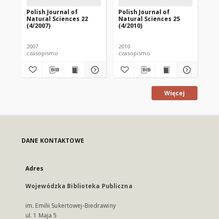
Polish Journal of
Polish Journal of
Pol
Natural Sciences 22
Natural Sciences 25
Na
(4/2007)
(4/2010)
(1/
2007
2010
201
czasopismo
czasopismo
cz
Więcej
DANE KONTAKTOWE
Adres
Wojewódzka Biblioteka Publiczna
im. Emilii Sukertowej-Biedrawiny
ul. 1 Maja 5