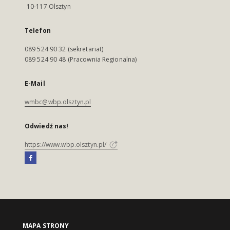
10-117 Olsztyn
Telefon
089 524 90 32 (sekretariat)
089 524 90 48 (Pracownia Regionalna)
E-Mail
wmbc@wbp.olsztyn.pl
Odwiedź nas!
https://www.wbp.olsztyn.pl/
MAPA STRONY