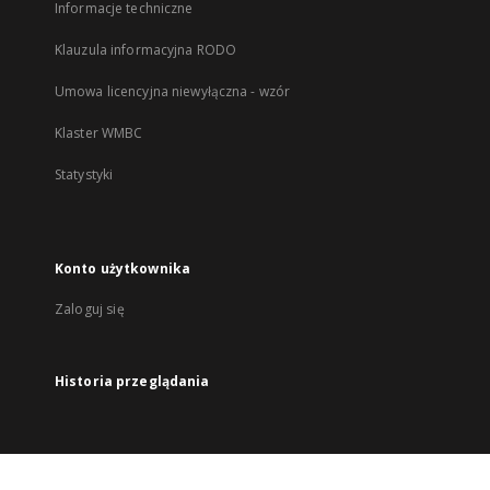
Informacje techniczne
Klauzula informacyjna RODO
Umowa licencyjna niewyłączna - wzór
Klaster WMBC
Statystyki
Konto użytkownika
Zaloguj się
Historia przeglądania