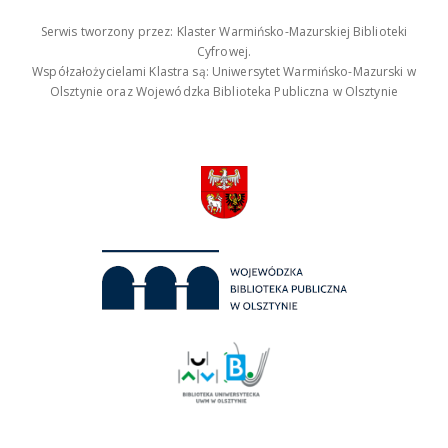
Serwis tworzony przez: Klaster Warmińsko-Mazurskiej Biblioteki
Cyfrowej.
Współzałożycielami Klastra są: Uniwersytet Warmińsko-Mazurski w
Olsztynie oraz Wojewódzka Biblioteka Publiczna w Olsztynie