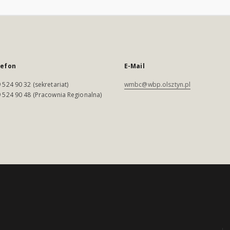
lefon
E-Mail
 524 90 32 (sekretariat)
wmbc@wbp.olsztyn.pl
 524 90 48 (Pracownia Regionalna)