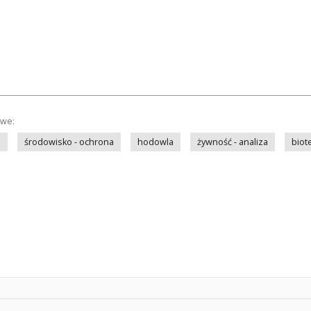
owe:
a
środowisko - ochrona
hodowla
żywność - analiza
biot