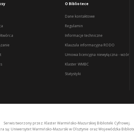
ksy
O Bibliotece
Dane kontaktowe
ca
Regulamin
łtwórca
Informacje techniczne
zanie
Klauzula informacyjna RODO
t
Umowa licencyjna niewyłączna - wzór
es
Klaster WMBC
Statystyki
Serwis tworzony przez: Klaster Warmińsko-Mazurskiej Biblioteki Cyfrowej.
tra są: Uniwersytet Warmińsko-Mazurski w Olsztynie oraz Wojewódzka Bibliote