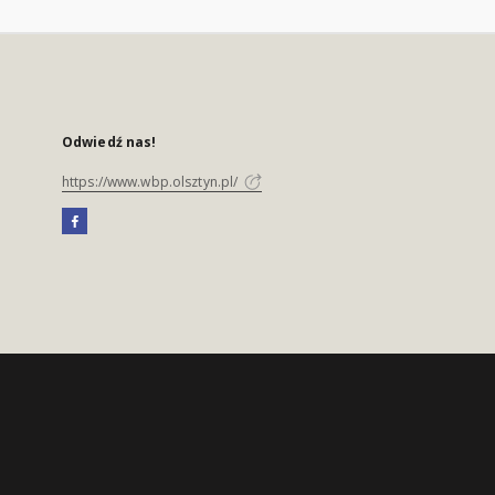
Odwiedź nas!
https://www.wbp.olsztyn.pl/