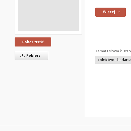
Więcej
Pokaż treść
Temat i słowa klucz
Pobierz
rolnictwo - badani