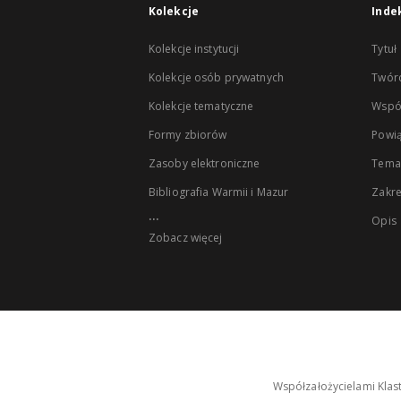
Kolekcje
Inde
Kolekcje instytucji
Tytuł
Kolekcje osób prywatnych
Twór
Kolekcje tematyczne
Wspó
Formy zbiorów
Powią
Zasoby elektroniczne
Tema
Bibliografia Warmii i Mazur
Zakr
...
Opis
Zobacz więcej
Współzałożycielami Klas