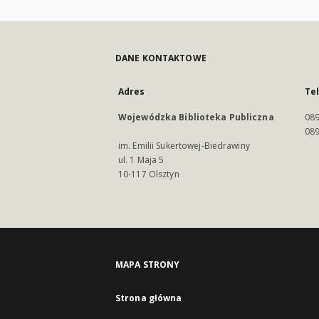
DANE KONTAKTOWE
Adres
Te
Wojewódzka Biblioteka Publiczna
089
089
im. Emilii Sukertowej-Biedrawiny
ul. 1 Maja 5
10-117 Olsztyn
MAPA STRONY
Strona główna