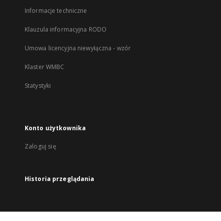
Informacje techniczne
Klauzula informacyjna RODO
Umowa licencyjna niewyłączna - wzór
Klaster WMBC
Statystyki
Konto użytkownika
Zaloguj się
Historia przeglądania