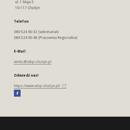
ul. 1 Maja 5
10-117 Olsztyn
Telefon
089 524 90 32 (sekretariat)
089 524 90 48 (Pracownia Regionalna)
E-Mail
wmbc@wbp.olsztyn.pl
Odwiedź nas!
https://www.wbp.olsztyn.pl/