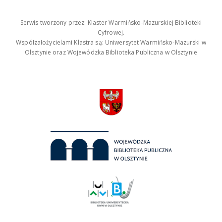
Serwis tworzony przez: Klaster Warmińsko-Mazurskiej Biblioteki
Cyfrowej.
Współzałożycielami Klastra są: Uniwersytet Warmińsko-Mazurski w
Olsztynie oraz Wojewódzka Biblioteka Publiczna w Olsztynie