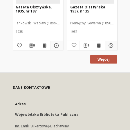
Gazeta Olsztyńska.
Gazeta Olsztyńska.
Ga
1935, nr 187
1937, nr 35
193
Jankowski, Wacław (1899-1975). Red.
Pieniężny, Seweryn (1890-1940). Red
Jan
1935
1937
193
Więcej
DANE KONTAKTOWE
Adres
Wojewódzka Biblioteka Publiczna
im. Emilii Sukertowej-Biedrawiny