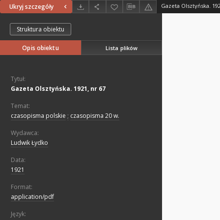
Gazeta Olsztyńska. 192
Ukryj szczegóły
Struktura obiektu
Opis obiektu
Lista plików
Tytuł:
Gazeta Olsztyńska. 1921, nr 67
Temat:
czasopisma polskie
;
czasopisma 20 w.
Wydawca:
Ludwik Łydko
Data:
1921
Format:
application/pdf
Język: