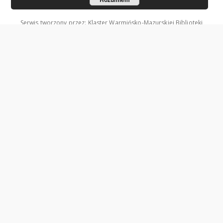
Serwis tworzony przez: Klaster Warmińsko-Mazurskiej Biblioteki
Cyfrowej.
Współzałożycielami Klastra są: Uniwersytet Warmińsko-Mazurski w
Olsztynie oraz Wojewódzka Biblioteka Publiczna w Olsztynie