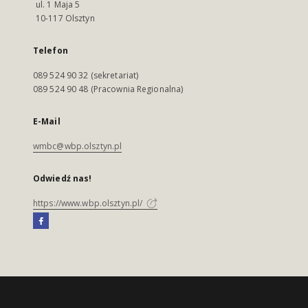
ul. 1 Maja 5
10-117 Olsztyn
Telefon
089 524 90 32 (sekretariat)
089 524 90 48 (Pracownia Regionalna)
E-Mail
wmbc@wbp.olsztyn.pl
Odwiedź nas!
https://www.wbp.olsztyn.pl/