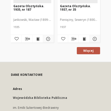
Gazeta Olsztyńska.
Gazeta Olsztyńska.
Ga
1935, nr 187
1937, nr 35
193
Jankowski, Wacław (1899-1975). Red.
Pieniężny, Seweryn (1890-1940). Red
Jan
1935
1937
193
Więcej
DANE KONTAKTOWE
Adres
Wojewódzka Biblioteka Publiczna
im. Emilii Sukertowej-Biedrawiny