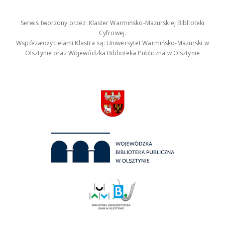
Serwis tworzony przez: Klaster Warmińsko-Mazurskiej Biblioteki
Cyfrowej.
Współzałożycielami Klastra są: Uniwersytet Warmińsko-Mazurski w
Olsztynie oraz Wojewódzka Biblioteka Publiczna w Olsztynie