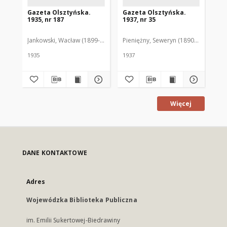
Gazeta Olsztyńska.
Gazeta Olsztyńska.
Ga
1935, nr 187
1937, nr 35
193
Jankowski, Wacław (1899-1975). Red.
Pieniężny, Seweryn (1890-1940). Red
Jan
1935
1937
193
Więcej
DANE KONTAKTOWE
Adres
Wojewódzka Biblioteka Publiczna
im. Emilii Sukertowej-Biedrawiny