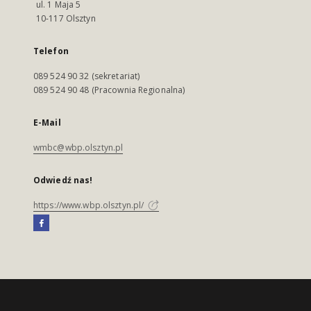
ul. 1 Maja 5
10-117 Olsztyn
Telefon
089 524 90 32 (sekretariat)
089 524 90 48 (Pracownia Regionalna)
E-Mail
wmbc@wbp.olsztyn.pl
Odwiedź nas!
https://www.wbp.olsztyn.pl/