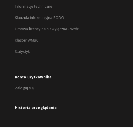
Informacje techniczne
Klauzula informacyjna RODO
Umowa licencyjna niewyłączna - wzór
Klaster WMBC
Statystyki
Konto użytkownika
Zaloguj się
Historia przeglądania