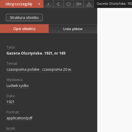
Gazeta Olsztyńska. 192
Ukryj szczegóły
Struktura obiektu
Opis obiektu
Lista plików
Tytuł:
Gazeta Olsztyńska. 1921, nr 165
Temat:
czasopisma polskie
;
czasopisma 20 w.
Wydawca:
Ludwik Łydko
Data:
1921
Format:
application/pdf
Język: