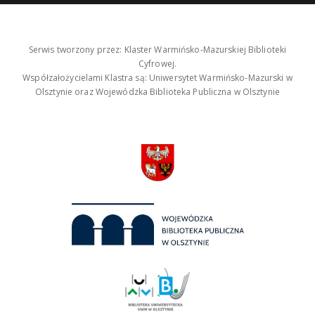
Serwis tworzony przez: Klaster Warmińsko-Mazurskiej Biblioteki
Cyfrowej.
Współzałożycielami Klastra są: Uniwersytet Warmińsko-Mazurski w
Olsztynie oraz Wojewódzka Biblioteka Publiczna w Olsztynie