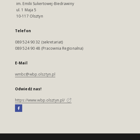
im. Emilii Sukertowej-Biedrawiny
ul. 1 Maja 5
10-117 Olsztyn
Telefon
089 524 90 32 (sekretariat)
089 524 90 48 (Pracownia Regionalna)
E-Mail
wmbc@wbp.olsztyn.pl
Odwiedź nas!
https://www.wbp.olsztyn.pl/