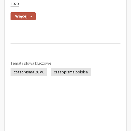
1929
Więcej
Temat i słowa kluczowe:
czasopisma 20 w.
czasopisma polskie