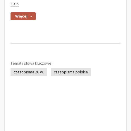
1935
Więcej
Temat i słowa kluczowe:
czasopisma 20 w.
czasopisma polskie