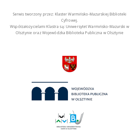
Serwis tworzony przez: Klaster Warmińsko-Mazurskiej Biblioteki
Cyfrowej.
Współzałożycielami Klastra są: Uniwersytet Warmińsko-Mazurski w
Olsztynie oraz Wojewódzka Biblioteka Publiczna w Olsztynie