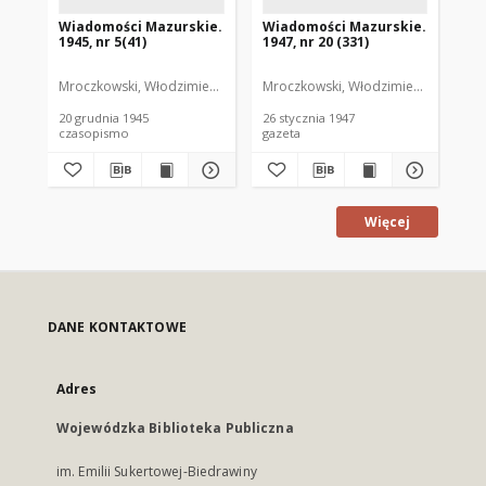
Wiadomości Mazurskie.
Wiadomości Mazurskie.
Wi
1945, nr 5(41)
1947, nr 20 (331)
194
Mroczkowski, Włodzimierz. Red.
Mroczkowski, Włodzimierz. Red.
Mro
20 grudnia 1945
26 stycznia 1947
28 
czasopismo
gazeta
gaz
Więcej
DANE KONTAKTOWE
Adres
Wojewódzka Biblioteka Publiczna
im. Emilii Sukertowej-Biedrawiny