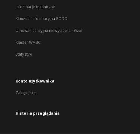
Informacje techniczne
Klauzula informacyjna RODO
Umowa licencyjna niewyłączna - wzór
Klaster WMBC
Statystyki
Konto użytkownika
Zaloguj się
Historia przeglądania