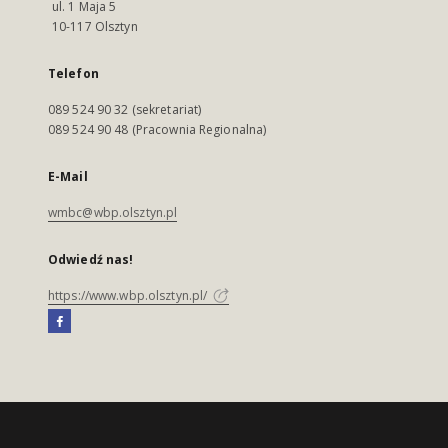
ul. 1 Maja 5
10-117 Olsztyn
Telefon
089 524 90 32 (sekretariat)
089 524 90 48 (Pracownia Regionalna)
E-Mail
wmbc@wbp.olsztyn.pl
Odwiedź nas!
https://www.wbp.olsztyn.pl/