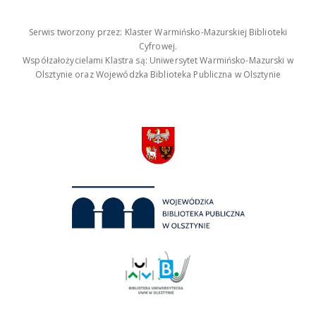
Serwis tworzony przez: Klaster Warmińsko-Mazurskiej Biblioteki
Cyfrowej.
Współzałożycielami Klastra są: Uniwersytet Warmińsko-Mazurski w
Olsztynie oraz Wojewódzka Biblioteka Publiczna w Olsztynie