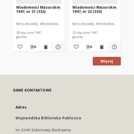
Wiadomości Mazurskie.
Wiadomości Mazurskie.
Wi
1947, nr 21 (332)
1947, nr 22 (333)
194
Mroczkowski, Włodzimierz. Red.
Mroczkowski, Włodzimierz. Red.
Mro
28 stycznia 1947
29 stycznia 1947
30 
gazeta
gazeta
gaz
Więcej
DANE KONTAKTOWE
Adres
Wojewódzka Biblioteka Publiczna
im. Emilii Sukertowej-Biedrawiny