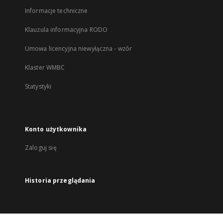
Informacje techniczne
Klauzula informacyjna RODO
Umowa licencyjna niewyłączna - wzór
Klaster WMBC
Statystyki
Konto użytkownika
Zaloguj się
Historia przeglądania