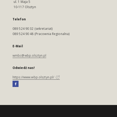
ul. 1 Maja 5
10-117 Olsztyn
Telefon
089 524 90 32 (sekretariat)
089 524 90 48 (Pracownia Regionalna)
E-Mail
wmbc@wbp.olsztyn.pl
Odwiedź nas!
https://www.wbp.olsztyn.pl/