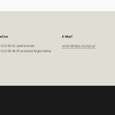
lefon
E-Mail
 524 90 32 (sekretariat)
wmbc@wbp.olsztyn.pl
 524 90 48 (Pracownia Regionalna)