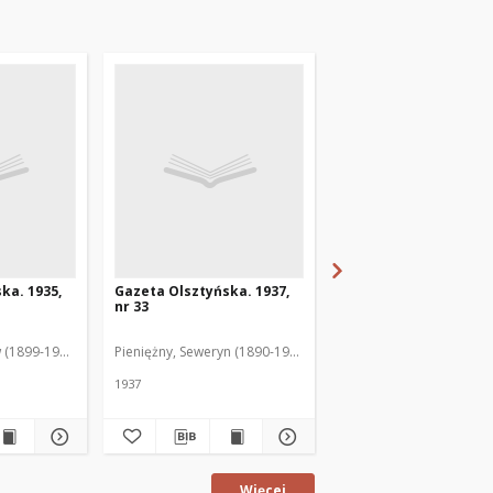
ka. 1935,
Gazeta Olsztyńska. 1937,
Gazeta Olsztyńska. 1
nr 33
nr 17
 (1899-1975). Red.
Pieniężny, Seweryn (1890-1940). Red.
Jankowski, Wacław (1899
1937
1936
Więcej