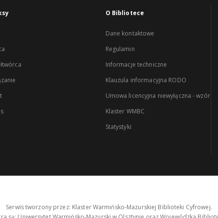
ksy
O Bibliotece
Dane kontaktowe
ca
Regulamin
łtwórca
Informacje techniczne
zanie
Klauzula informacyjna RODO
t
Umowa licencyjna niewyłączna - wzór
es
Klaster WMBC
Statystyki
Serwis tworzony przez: Klaster Warmińsko-Mazurskiej Biblioteki Cyfrowej.
tra są: Uniwersytet Warmińsko-Mazurski w Olsztynie oraz Wojewódzka Bibliote