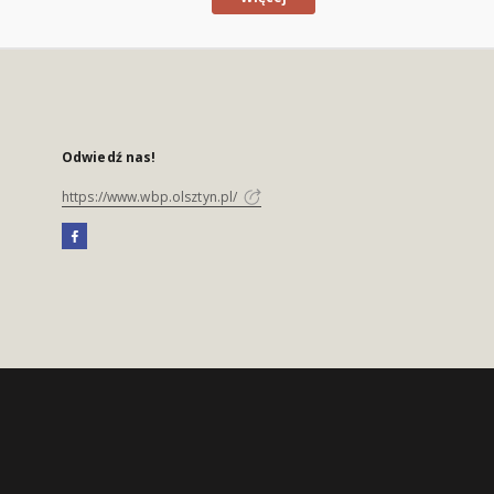
Odwiedź nas!
https://www.wbp.olsztyn.pl/