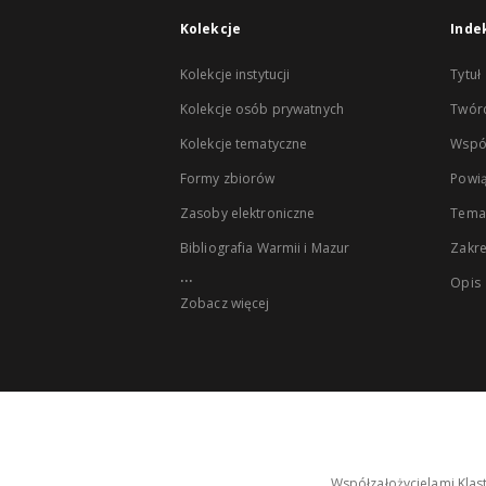
Kolekcje
Inde
Kolekcje instytucji
Tytuł
Kolekcje osób prywatnych
Twór
Kolekcje tematyczne
Wspó
Formy zbiorów
Powią
Zasoby elektroniczne
Tema
Bibliografia Warmii i Mazur
Zakr
...
Opis
Zobacz więcej
Współzałożycielami Klas