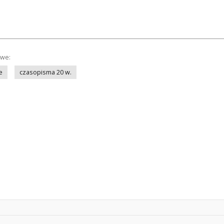
owe:
e
czasopisma 20 w.