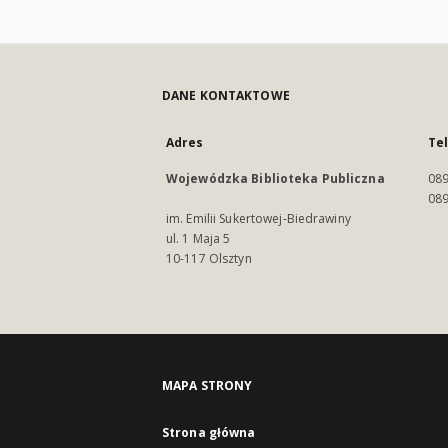
DANE KONTAKTOWE
Adres
Te
Wojewódzka Biblioteka Publiczna
089
089
im. Emilii Sukertowej-Biedrawiny
ul. 1 Maja 5
10-117 Olsztyn
MAPA STRONY
Strona główna