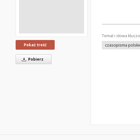
Temat i słowa klucz
Pokaż treść
czasopisma polski
Pobierz