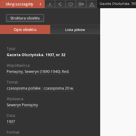
Gazeta Olsztyńska. 193
Ukryj szczegóły
Struktura obiektu
Opis obiektu
Lista plików
Tytuł:
Gazeta Olsztyńska. 1937, nr 32
Współtwórca:
Pieniężny, Seweryn (1890-1940). Red.
Temat:
czasopisma polskie
;
czasopisma 20 w.
Wydawca:
Seweryn Pieniężny
Data:
1937
Format: