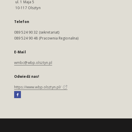
ul. 1 Maja 5
10-117 Olsztyn
Telefon
089 524 90 32 (sekretariat)
089 524 90 48 (Pracownia Regionalna)
E-Mail
wmbc@wbp.olsztyn.pl
Odwiedź nas!
https://www.wbp.olsztyn.pl/