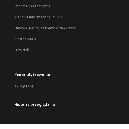
Informacje techniczne
Klauzula informacyjna RODO
Umowa licencyjna niewyłączna - wzór
Klaster WMBC
Statystyki
Konto użytkownika
Zaloguj się
Historia przeglądania