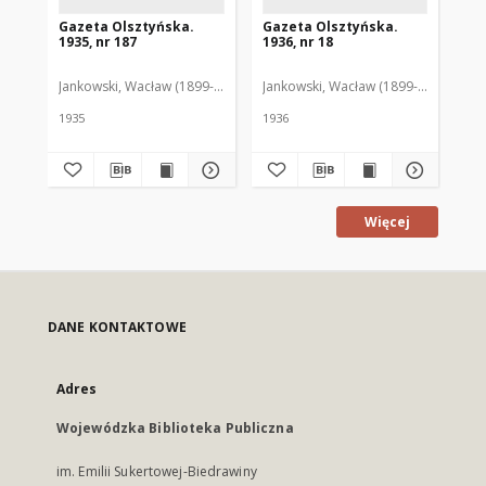
Gazeta Olsztyńska.
Gazeta Olsztyńska.
Ga
1935, nr 187
1936, nr 18
193
Jankowski, Wacław (1899-1975). Red.
Jankowski, Wacław (1899-1975). Red.
Jan
1935
1936
193
Więcej
DANE KONTAKTOWE
Adres
Wojewódzka Biblioteka Publiczna
im. Emilii Sukertowej-Biedrawiny