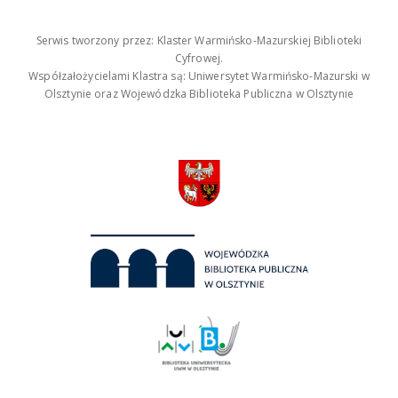
Serwis tworzony przez: Klaster Warmińsko-Mazurskiej Biblioteki
Cyfrowej.
Współzałożycielami Klastra są: Uniwersytet Warmińsko-Mazurski w
Olsztynie oraz Wojewódzka Biblioteka Publiczna w Olsztynie