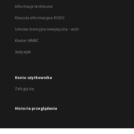
Informacje techniczne
Klauzula informacyjna RODO
Umowa licencyjna niewyłączna - wzór
Klaster WMBC
Statystyki
Konto użytkownika
Zaloguj się
Historia przeglądania