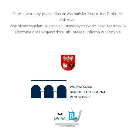
Serwis tworzony przez: Klaster Warmińsko-Mazurskiej Biblioteki
Cyfrowej.
Współzałożycielami Klastra są: Uniwersytet Warmińsko-Mazurski w
Olsztynie oraz Wojewódzka Biblioteka Publiczna w Olsztynie