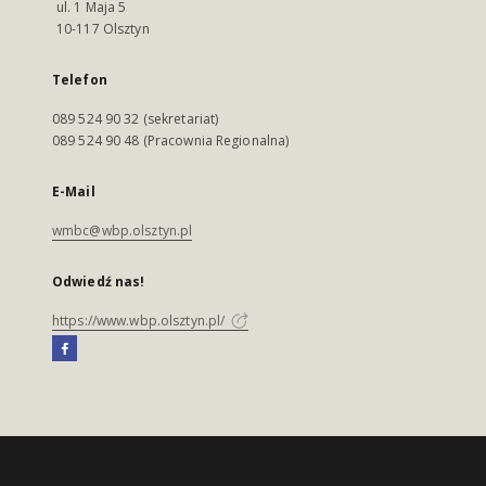
ul. 1 Maja 5
10-117 Olsztyn
Telefon
089 524 90 32 (sekretariat)
089 524 90 48 (Pracownia Regionalna)
E-Mail
wmbc@wbp.olsztyn.pl
Odwiedź nas!
https://www.wbp.olsztyn.pl/