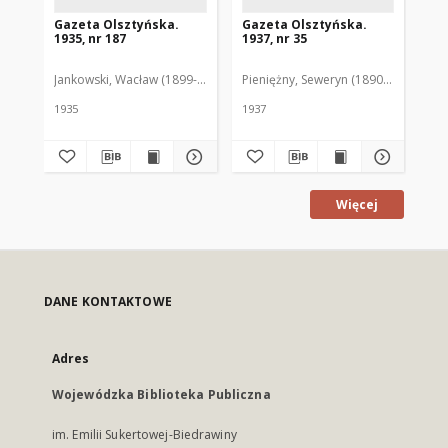
Gazeta Olsztyńska.
Gazeta Olsztyńska.
Ga
1935, nr 187
1937, nr 35
193
Jankowski, Wacław (1899-1975). Red.
Pieniężny, Seweryn (1890-1940). Red
Jan
1935
1937
193
Więcej
DANE KONTAKTOWE
Adres
Wojewódzka Biblioteka Publiczna
im. Emilii Sukertowej-Biedrawiny