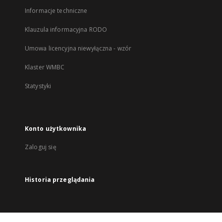
Informacje techniczne
Klauzula informacyjna RODO
Umowa licencyjna niewyłączna - wzór
Klaster WMBC
Statystyki
Konto użytkownika
Zaloguj się
Historia przeglądania