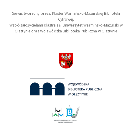
Serwis tworzony przez: Klaster Warmińsko-Mazurskiej Biblioteki
Cyfrowej.
Współzałożycielami Klastra są: Uniwersytet Warmińsko-Mazurski w
Olsztynie oraz Wojewódzka Biblioteka Publiczna w Olsztynie