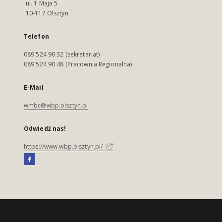
ul. 1 Maja 5
10-117 Olsztyn
Telefon
089 524 90 32 (sekretariat)
089 524 90 48 (Pracownia Regionalna)
E-Mail
wmbc@wbp.olsztyn.pl
Odwiedź nas!
https://www.wbp.olsztyn.pl/