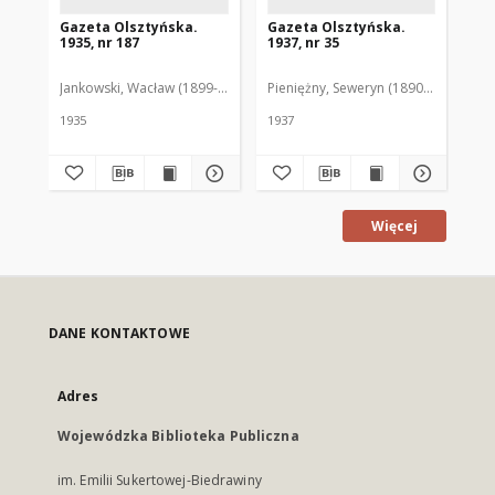
Gazeta Olsztyńska.
Gazeta Olsztyńska.
Ga
1935, nr 187
1937, nr 35
193
Jankowski, Wacław (1899-1975). Red.
Pieniężny, Seweryn (1890-1940). Red
Jan
1935
1937
193
Więcej
DANE KONTAKTOWE
Adres
Wojewódzka Biblioteka Publiczna
im. Emilii Sukertowej-Biedrawiny