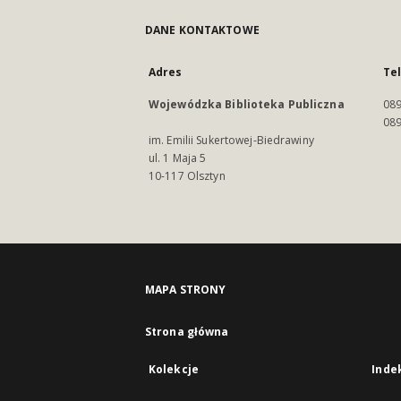
DANE KONTAKTOWE
Adres
Te
Wojewódzka Biblioteka Publiczna
089
089
im. Emilii Sukertowej-Biedrawiny
ul. 1 Maja 5
10-117 Olsztyn
MAPA STRONY
Strona główna
Kolekcje
Inde