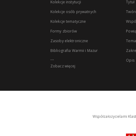
Kolekcje instytucji
Tytuł
Kolekcje osób prywatnych
Twór
Kolekcje tematyczne
Wspó
Formy zbiorów
Powią
Zasoby elektroniczne
Tema
Bibliografia Warmii i Mazur
Zakr
...
Opis
Zobacz więcej
Współzałożycielami Klas