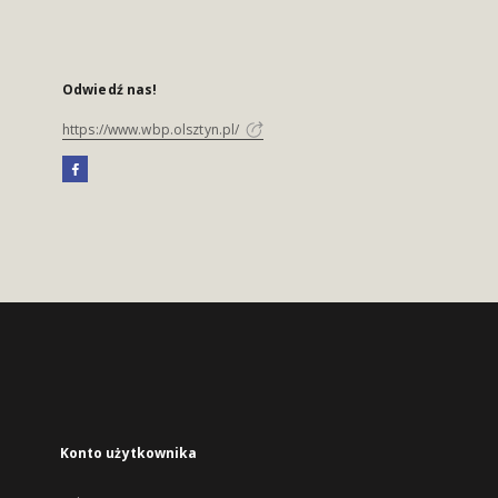
Odwiedź nas!
https://www.wbp.olsztyn.pl/
Konto użytkownika