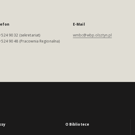
lefon
E-Mail
 524 90 32 (sekretariat)
wmbc@wbp.olsztyn.pl
 524 90 48 (Pracownia Regionalna)
ksy
O Bibliotece