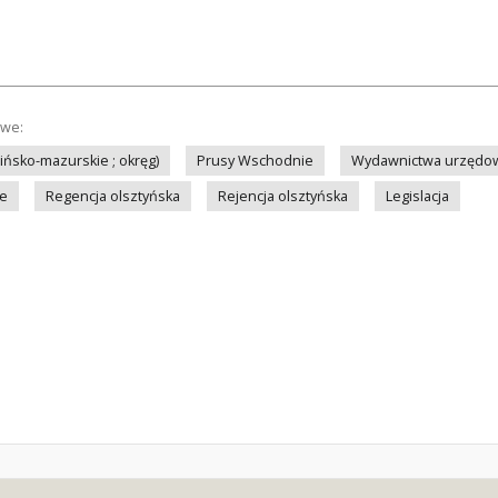
owe:
ińsko-mazurskie ; okręg)
Prusy Wschodnie
Wydawnictwa urzędow
we
Regencja olsztyńska
Rejencja olsztyńska
Legislacja