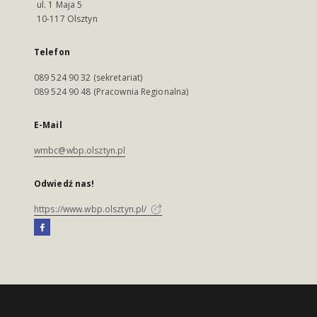
ul. 1 Maja 5
10-117 Olsztyn
Telefon
089 524 90 32 (sekretariat)
089 524 90 48 (Pracownia Regionalna)
E-Mail
wmbc@wbp.olsztyn.pl
Odwiedź nas!
https://www.wbp.olsztyn.pl/