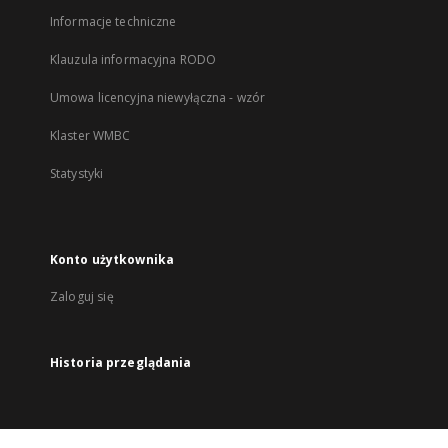
Informacje techniczne
Klauzula informacyjna RODO
Umowa licencyjna niewyłączna - wzór
Klaster WMBC
Statystyki
Konto użytkownika
Zaloguj się
Historia przeglądania