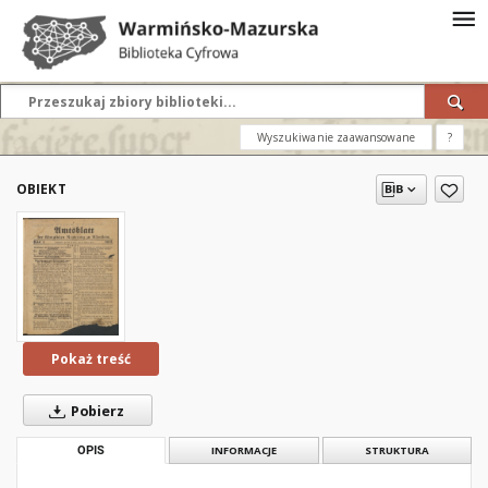
Wyszukiwanie zaawansowane
?
OBIEKT
Pokaż treść
Pobierz
OPIS
INFORMACJE
STRUKTURA