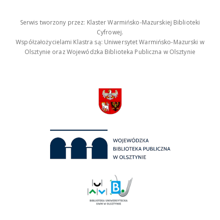
Serwis tworzony przez: Klaster Warmińsko-Mazurskiej Biblioteki
Cyfrowej.
Współzałożycielami Klastra są: Uniwersytet Warmińsko-Mazurski w
Olsztynie oraz Wojewódzka Biblioteka Publiczna w Olsztynie