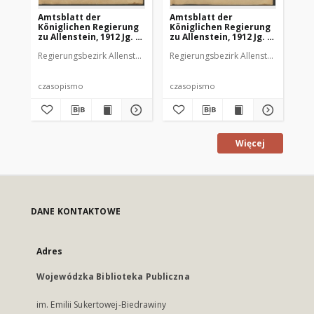
Amtsblatt der
Amtsblatt der
Am
Königlichen Regierung
Königlichen Regierung
Kö
zu Allenstein, 1912 Jg. 8,
zu Allenstein, 1912 Jg. 8,
zu 
Stück 2
Stück 3
St
Regierungsbezirk Allenstein
Regierungsbezirk Allenstein
Reg
czasopismo
czasopismo
cz
Więcej
DANE KONTAKTOWE
Adres
Wojewódzka Biblioteka Publiczna
im. Emilii Sukertowej-Biedrawiny