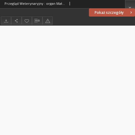
Przegląd Weterynaryjny : organ Małopolskiego Towarzystwa Lekarzy Weterynaryjnych i Tow. Lekarzy Weterynar. Województwa Krakowskiego i Śląskiego w Krakowie : miesięcznik poświęcony medycynie weterynaryjnej, 1929 R. 42, Spis treści i indeksy
Pokaż szczegóły