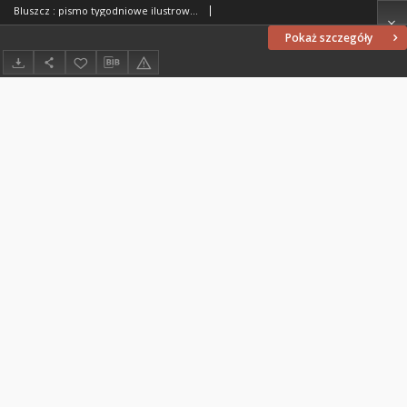
Bluszcz : pismo tygodniowe ilustrowane dla kobiet, 1907 R. 43, nr 6
Pokaż szczegóły