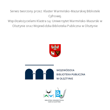
Serwis tworzony przez: Klaster Warmińsko-Mazurskiej Biblioteki
Cyfrowej.
Współzałożycielami Klastra są: Uniwersytet Warmińsko-Mazurski w
Olsztynie oraz Wojewódzka Biblioteka Publiczna w Olsztynie