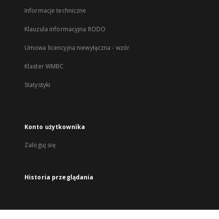
Informacje techniczne
Klauzula informacyjna RODO
Umowa licencyjna niewyłączna - wzór
Klaster WMBC
Statystyki
Konto użytkownika
Zaloguj się
Historia przeglądania