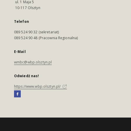
ul. 1 Maja 5
10-117 Olsztyn
Telefon
089 524 90 32 (sekretariat)
089 524 90 48 (Pracownia Regionalna)
E-Mail
wmbc@wbp.olsztyn.pl
Odwiedź nas!
https://www.wbp.olsztyn.pl/