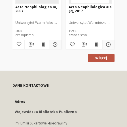
Acta Neophilologica IX,
Acta Neophilologica XIX
Ac
2007
(2), 2017
20
Uniwersytet Warmińsko-Mazurski
Uniwersytet Warmińsko-Mazurski
Uni
Or
2007
1999-
200
czasopismo
czasopismo
cz
Więcej
DANE KONTAKTOWE
Adres
Wojewódzka Biblioteka Publiczna
im. Emilii Sukertowej-Biedrawiny