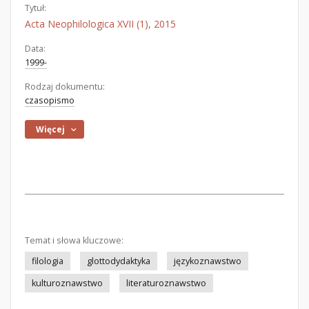
Tytuł:
Acta Neophilologica XVII (1), 2015
Data:
1999-
Rodzaj dokumentu:
czasopismo
Więcej
Temat i słowa kluczowe:
filologia
glottodydaktyka
językoznawstwo
kulturoznawstwo
literaturoznawstwo